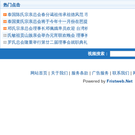
热门点击
泰国陈氏宗亲总会春分谒祖传承祖德风范 理事长陈正博士领导理事
泰国黄氏宗亲总会将于今年十一月份在芭提雅 隆重举办“世黄第十四
邓氏宗亲总会理事长邓佩娥率员欢迎 台湾桃园邓氏宗亲会理事长锦
氏敏祖贡山族亲会举办元宵联欢晚会 理事长王钦泉致欢迎词 首长孙
罗氏总会隆重举行第廿二届理事会就职典礼 罗锦碟主持仪式向蝉联理
视频搜索：
网站首页
|
关于我们
|
服务条款
|
广告服务
|
联系我们
|
Powered by
Fristweb.Net