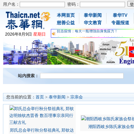
用户名：
密码：
本网首页
泰华新闻
泰华TV
为时不晚，人体胶原蛋白维C应该这样补充
慈善公益
华文教育
专题报道
关爱儿童健康，免费领取日本原装尤妮佳超立体
抗击疫情：每天一瓶增强自身免疫力！
2026
年
8
月
9
日
星期日
为时不晚，人体胶原蛋白维C应该这样补充
关爱儿童健康，免费领取日本原装尤妮佳超立体
抗击疫情：每天一瓶增强自身免疫力！
站内搜索：
您当前的位置：
首页
>
泰华新闻
>
宗亲会
潮阳西岐乡陈氏家族会
郑氏总会举行秋分祭祖典礼 郑钦达