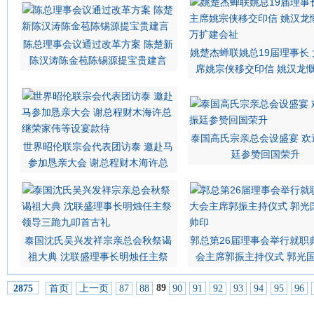
陈总理事会议通过改革方案 陈楚新
姚楚杰蝉联姚总19届理事长
陈汉涛陈金苞陈锡源提宝贵建言
席姚宗侠移交印信 姚汉龙
泰国高氏宗亲总会设盛宴 欢
世界昭伦联宗会代表团访泰 邀赴马
廷参赞回国荣升
参加恳亲大会 谢总程财木海许总
泰国沈氏吴兴发祥宗亲总会秋祭谒
郭总第26届理事会举行就职
祖大典 沈联盛理事长明烛任主祭
会主席郭振主持仪式 郭光
89
首页
上一页
87
88
90
91
92
93
94
95
96
2875