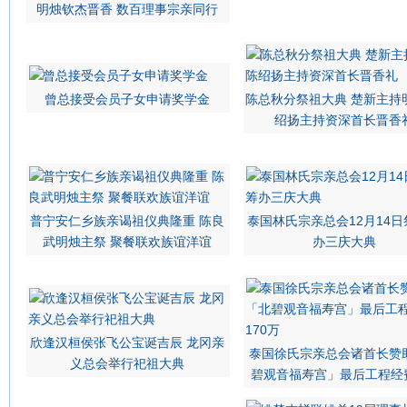
明烛钦杰晋香 数百理事宗亲同行
曾总接受会员子女申请奖学金
陈总秋分祭祖大典 楚新主持
绍扬主持资深首长晋香
普宁安仁乡族亲谒祖仪典隆重 陈良
泰国林氏宗亲总会12月14
武明烛主祭 聚餐联欢族谊洋谊
办三庆大典
欣逢汉桓侯张飞公宝诞吉辰 龙冈亲
泰国徐氏宗亲总会诸首长赞
义总会举行祀祖大典
碧观音福寿宫」最后工程经费