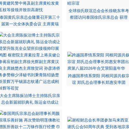
全球徐氏联谊总会会长徐晓东率考
泰国黄氏宗亲总会隆重召开第三十
察团访问泰国徐氏宗亲总会 获理
届第一次全体执委会议 主席黄瑞
跨越国界情系荥阳 同根同源共叙
谊 郑氏总会理事长郑惠安率团
大会主席陈振治博士主持陈氏宗亲
总会新届就职典礼 陈运金功成让