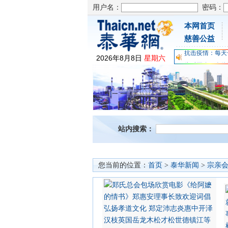
用户名：
密码：
本网首页
为时不晚，人体
慈善公益
关爱儿童健康，
抗击疫情：每天
2026
年
8
月
8
日
星期六
为时不晚，人体
关爱儿童健康，
抗击疫情：每天
站内搜索：
您当前的位置：
首页
>
泰华新闻
>
宗亲