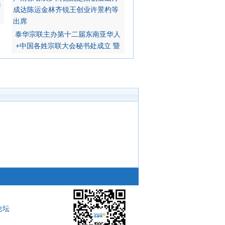
泰
泰华宗联主办第十二届东南亚华人
+中国各姓宗联大会秘书处成立 暨
学文运金荣杰锦财和年鸿辉亿丰
经费各位大显身手引吭高歌至晚九
席仪式并向新届理事致贺 罗两
论坛