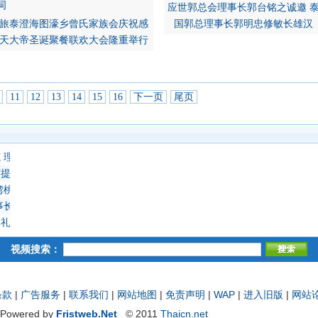
应世郭总会理事长郭台铭之诚邀 
旅泰澄海图濠乡曾氏家族会庆祝感
国郭总理事长郭明忠修敏长雄汉
天大帝圣诞聚餐联欢大会隆重举行
11
12
13
14
15
16
下一页
尾页
 理事长陈正博士领导理事宗亲等行礼如仪 陈通广成刚修陆志鸿焯辉南榕
提雅 隆重举办“世黄第十四届第一次恳亲大会”
湾桃园邓氏宗亲会理事长锦源宗长一行廿五人到访
事长王钦泉致欢迎词 首长孙石波王创业相继致贺词 诸首长欢聚一堂赞助
礼 罗锦碟主持仪式向蝉联理事长罗两德授印信 永远名誉理事长罗豪杰出
视频搜索：
条款
|
广告服务
|
联系我们
|
网站地图
|
免责声明
|
WAP
|
进入旧版
|
网站
Powered by
Fristweb.Net
© 2011
Thaicn.net