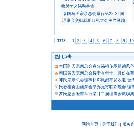
泰国马氏宗亲总会举行第23-24届
理事会交御就职典礼大会主席马灿
1
2
3
4
5
6
7
8
9
10
3373
热门点击
泰国陈氏宗亲总会春分谒祖传承祖德风范
泰国黄氏宗亲总会将于今年十一月份在芭
邓氏宗亲总会理事长邓佩娥率员欢迎 台
氏敏祖贡山族亲会举办元宵联欢晚会 理
罗氏总会隆重举行第廿二届理事会就职典
网站首页
|
关于我们
|
服务