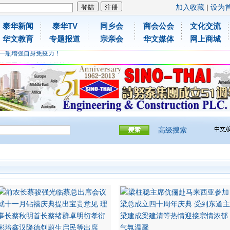
加入收藏
|
设为
泰华新闻
泰华TV
同乡会
商会公会
文化交流
胶原蛋白维C应该这样补充
华文教育
专题报道
宗亲会
华文媒体
网上商城
免费领取日本原装尤妮佳超立体儿童防飞沫口罩
一瓶增强自身免疫力！
胶原蛋白维C应该这样补充
免费领取日本原装尤妮佳超立体儿童防飞沫口罩
一瓶增强自身免疫力！
高级搜索
会