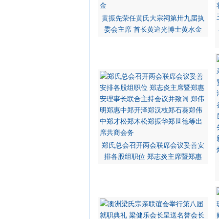
黄振先荣任黄氏大宗祠第卅九届执
委会主席 首长黄迨光博士黄水金
郑氏总会召开两会联席会议妥善安
排各股组职位 郑志炎主席暨郑惠