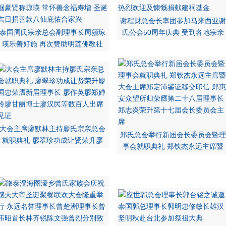
谢程财总会长率团参加马来西亚谢
泰国周氏宗亲总会副理事长周颜琼
氏公会50周年庆典 受到各地宗亲
瑛乐善好施 再次赞助明莲佛教社
大会主席廖默林主持廖氏宗亲总会
郑氏总会举行新届会长委员会暨理
就职典礼 廖翠珍功成让贤荣升廖
事会就职典礼 郑钦杰永远主席暨