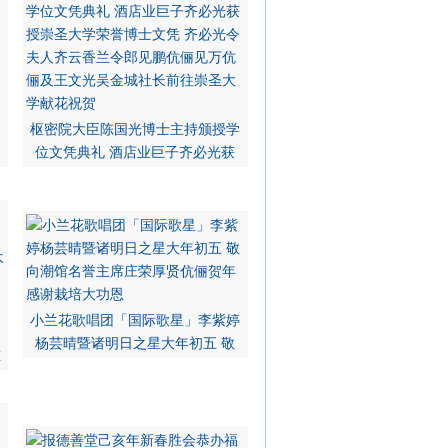
枢密院大臣陈国光博士主持颁授学
位文凭典礼 酒店业巨子齐必光获
小兰花歌唱团「国际歌星」李紫婷
杨芸晴暨诸明日之星大年初五 敬
重