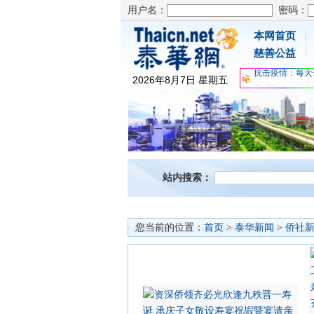
用户名：
密码：
本网首页
为时不晚，人体
慈善公益
关爱儿童健康，
抗击疫情：每天
2026
年
8
月
7
日
星期五
为时不晚，人体
关爱儿童健康，
抗击疫情：每天
站内搜索：
您当前的位置：
首页
>
泰华新闻
>
侨社