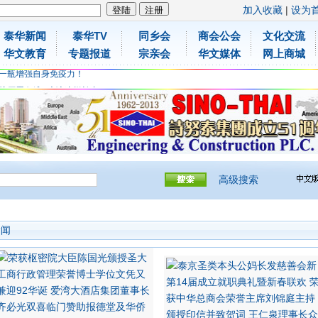
加入收藏
|
设为
泰华新闻
泰华TV
同乡会
商会公会
文化交流
胶原蛋白维C应该这样补充
华文教育
专题报道
宗亲会
华文媒体
网上商城
免费领取日本原装尤妮佳超立体儿童防飞沫口罩
一瓶增强自身免疫力！
胶原蛋白维C应该这样补充
免费领取日本原装尤妮佳超立体儿童防飞沫口罩
一瓶增强自身免疫力！
高级搜索
新闻