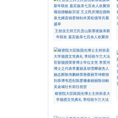
王创业主持王氏贡山新厝坡族亲新
年联欢 嘉宾族亲七百余人欢聚崇
枢密院大臣陈国光博士主持崇圣大
学颁授文凭典礼 李绍祝乍兰大法