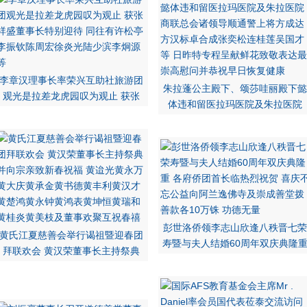
李章汉理事长率荣兴互助社旅游团
朱拉蓬公主殿下、颂莎哇丽殿下懿
观光是拉差龙虎园叹为观止 获张
体违和留医拉玛医院及朱拉医院
彭世洛侨领李志山欣逢八秩晋七荣
黄氏江夏慈善会举行谒祖暨迎春团
寿暨与夫人结婚60周年双庆典隆
拜联欢会 黄汉荣董事长主持祭典