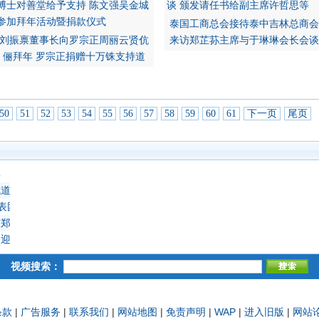
泰国工商总会接待泰中吉林总商会
刘振禀董事长向罗宗正周丽云贤伉
来访郑芷荪主席与于琳琳会长会谈
俪拜年 罗宗正捐赠十万铢支持道
50
51
52
53
54
55
56
57
58
59
60
61
下一页
尾页
典
成道吉日延僧诵经祈福
表团 蔡义批会长率领抵达上海崇明岛考察访问
郑岳龙马惠娟贤伉俪幼媛结婚欢宴嘉宾千余人 荣获前副总理素帕猜与巴鹏
迎来各国驻泰使节贵宾等数百人 受到吕健大使暨夫人潘鹏参赞热烈接待致
视频搜索：
条款
|
广告服务
|
联系我们
|
网站地图
|
免责声明
|
WAP
|
进入旧版
|
网站