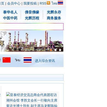
首页
|
会员中心
|
我要投稿
|
RSS
ไทย
泰华名人
佛音佛缘
光辉永存
中医中药
光辉历程
商务服务
进入综合资讯