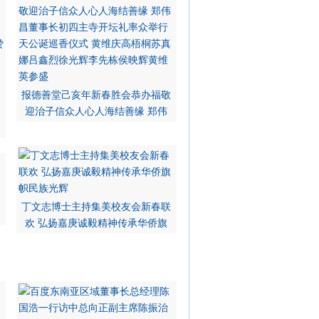
报德善堂己亥年新春胜会恭办福敬
迎治子信众人心人海结善缘 郑伟
丁文志博士主持集美校友会新春联
欢 弘扬嘉庚诚毅精神传承华侨旗