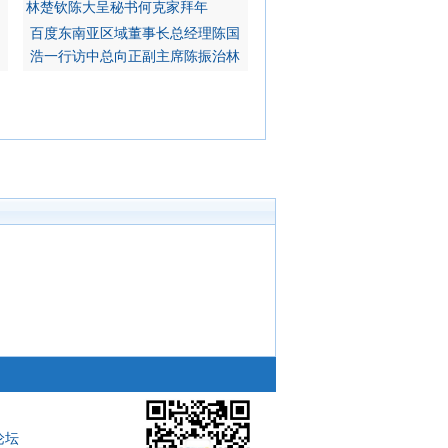
百度东南亚区域董事长总经理陈国
浩一行访中总向正副主席陈振治林
滴蓬海军中将挂花致贺词 阿努廷
迎词 泰国国会第一副主席素察‧
论坛