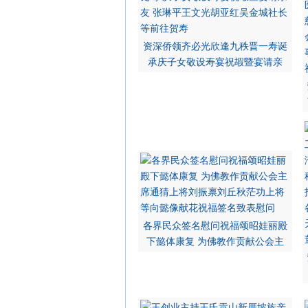
资深侨领齐必光欣逢九秩晋一寿诞
承庆子女敬设寿宴祝嘏暨宴请亲
各界民众签名慰问祝福颂昭娃丽殿
下懿体康复 为佛教作贡献公会主