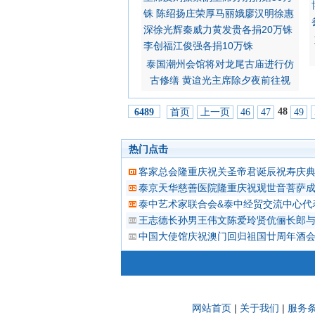
泰国潮州会馆将对龙尾古庙进行仿
古修缮 黄迨光主席除夕夜前往视
48
首页
上一页
46
47
49
6489
热门点击
客家总会隆重庆祝关圣帝君诞辰祝寿庆
泰京天华慈善医院隆重庆祝观世音菩萨
泰中艺术家联合会&泰中经贸交流中心代
王志德长孙男王伟文陈爱玲贤伉俪长郎与
中国大使馆庆祝澳门回归祖国廿周年酒会
网站首页
|
关于我们
|
服务