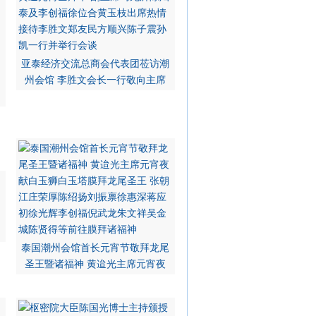
亚泰经济交流总商会代表团莅访潮
州会馆 李胜文会长一行敬向主席
泰国潮州会馆首长元宵节敬拜龙尾
圣王暨诸福神 黄迨光主席元宵夜