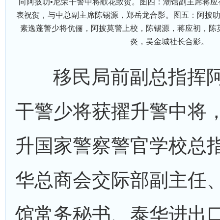
向阿披叻•尼荣干警中将献花致贺。图四：潮馆副主席蒋应
表祝贺，与中总副主席陈锡源，郑岳龙合影。图五：阿披
素逸蓬警少将伉俪，阿披莫警上校，陈锡源，蒋应初，陈
炎，吴金城社长合影。
移民局前副总指挥阿
干警少将获擢升警中将
升国家警察警官学校总
华总商会交际部副主任
馆常务秘书、泰华进出