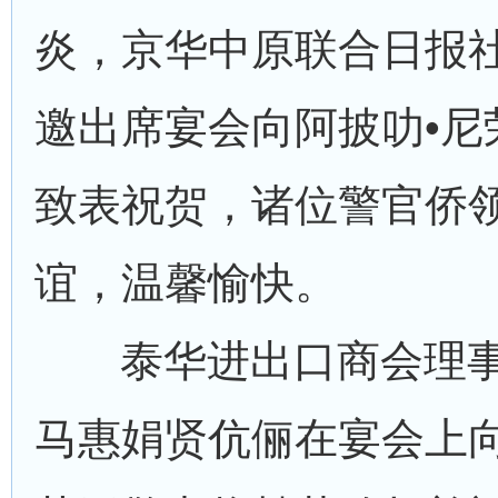
炎，京华中原联合日报
邀出席宴会向阿披叻•尼
致表祝贺，诸位警官侨
谊，温馨愉快。
泰华进出口商会理事
马惠娟贤伉俪在宴会上向