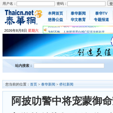
用户名：
密码：
本网首页
泰华新闻
泰华TV
慈善公益
华文教育
专题报道
为时不晚，人体胶原蛋白维C应该这样补充
关爱儿童健康，免费领取日本原装尤妮佳超立体
2026
年
8
月
8
日
星期六
抗击疫情：每天一瓶增强自身免疫力！
为时不晚，人体胶原蛋白维C应该这样补充
关爱儿童健康，免费领取日本原装尤妮佳超立体
抗击疫情：每天一瓶增强自身免疫力！
站内搜索：
您当前的位置：
首页
>
泰华新闻
>
侨社新闻
阿披叻警中将宠蒙御命