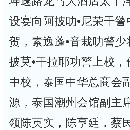
坤逸路龙马大酒店太平
设宴向阿披叻•尼荣干警
贺，素逸蓬•音栽叻警少
披莫•干拉耶功警上校，
中校，泰国中华总商会
源，泰国潮州会馆副主
领陈英实，陈亨廷，蔡