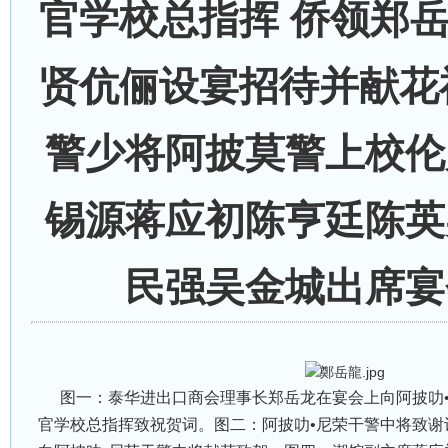
官学校总指挥 侨领郑
贤伉俪设宴招待并献花
警少将阿披莫警上校伦
锡源蒋应初陈亨廷陈英
民强吴金城出席宴
图一：泰华进出口商会理事长郑岳龙在宴会上向阿披叻•
官学校总指挥致祝贺词。图二：阿披叻•尼荣干警中将致谢