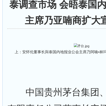
泰调查市场 会晤泰国
主席乃亚喃商扩大
上：安怀伦董事长與泰国内地报业公会主席乃阿喃•林
中国贵州茅台集团、