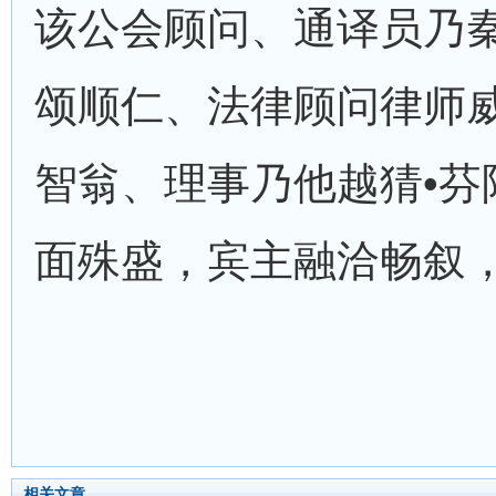
该公会顾问、通译员乃秦
颂顺仁、法律顾问律师威
智翁、理事乃他越猜•芬
面殊盛，宾主融洽畅叙
相关文章