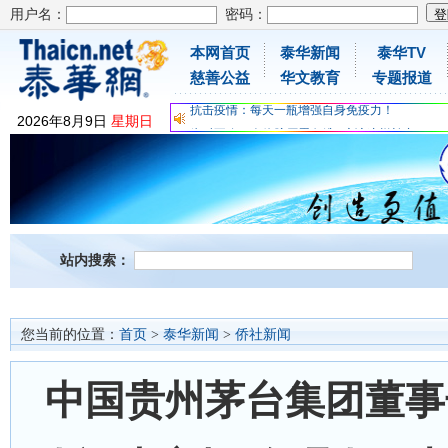
用户名：
密码：
本网首页
泰华新闻
泰华TV
为时不晚，人体胶原蛋白维C应该这样补充
慈善公益
华文教育
专题报道
关爱儿童健康，免费领取日本原装尤妮佳超立体
抗击疫情：每天一瓶增强自身免疫力！
2026
年
8
月
9
日
星期日
为时不晚，人体胶原蛋白维C应该这样补充
关爱儿童健康，免费领取日本原装尤妮佳超立体
抗击疫情：每天一瓶增强自身免疫力！
站内搜索：
您当前的位置：
首页
>
泰华新闻
>
侨社新闻
中国贵州茅台集团董事