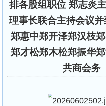
排各股组职位 郑志炎
理事长联合主持会议并
郑惠中郑开泽郑汉枝郑
郑才松郑木松郑振华郑
共商会务