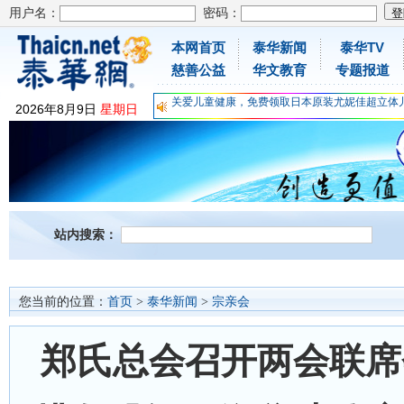
用户名：
密码：
本网首页
泰华新闻
泰华TV
慈善公益
华文教育
专题报道
为时不晚，人体胶原蛋白维C应该这样补充
关爱儿童健康，免费领取日本原装尤妮佳超立体
2026
年
8
月
9
日
星期日
抗击疫情：每天一瓶增强自身免疫力！
为时不晚，人体胶原蛋白维C应该这样补充
关爱儿童健康，免费领取日本原装尤妮佳超立体
抗击疫情：每天一瓶增强自身免疫力！
站内搜索：
您当前的位置：
首页
>
泰华新闻
>
宗亲会
郑氏总会召开两会联席