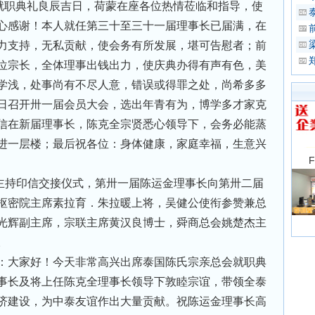
就职典礼良辰吉日，荷蒙在座各位热情莅临和指导，使
心感谢！本人就任第三十至三十一届理事长已届满，在
力支持，无私贡献，使会务有所发展，堪可告慰者；前
位宗长，全体理事出钱出力，使庆典办得有声有色，美
学浅，处事尚有不尽人意，错误或得罪之处，尚希多多
日召开卅一届会员大会，选出年青有为，博学多才家克
信在新届理事长，陈克全宗贤悉心领导下，会务必能蒸
进一层楼；最后祝各位：身体健康，家庭幸福，生意兴
主持印信交接仪式，第卅一届陈运金理事长向第卅二届
枢密院主席素拉育．朱拉暖上将，吴健公使衔参赞兼总
光辉副主席，宗联主席黄汉良博士，舜商总会姚楚杰主
。
：大家好！今天非常高兴出席泰国陈氏宗亲总会就职典
事长及将上任陈克全理事长领导下敦睦宗谊，带领全泰
济建设，为中泰友谊作出大量贡献。祝陈运金理事长高