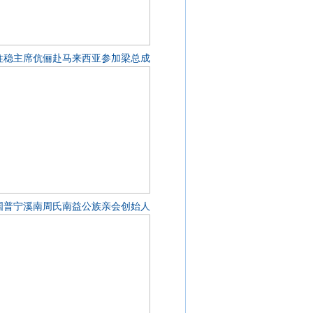
柱稳主席伉俪赴马来西亚参加梁总成
国普宁溪南周氏南益公族亲会创始人