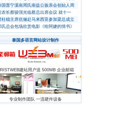
泰国普宁溪南周氏南益公族亲会创始人周
前农长蔡骏强光临蔡总出席会议 就十一
梁柱稳主席伉俪赴马来西亚参加梁总成立
郑氏总会包场欣赏电影《给阿嬷的情书》
泰国多语言网站设计制作
FRISTWEB建站用户送 500MB 企业邮箱
专业制作团队 一流硬件设备