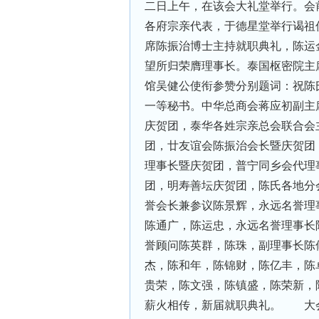
二日上午，在该会大礼堂举行。会
各府宗亲代表，于德星堂举行谒祖
席陈振治博士主持就职典礼，陈运
望所归荣膺理事长。泰国枢密院主
馆吴健公使衔参赞分别题词：祝陈
一等秘书。中华总商会蒋应初副主
庆贺团，泰华各姓宗亲总会联合会
团，廿友谊会陈振治会长暨庆贺团
理事长暨庆贺团，普宁同乡会代理
团，明寿善坛庆贺团，陈氏各地分
誉会长兼参议陈景辉，永远名誉理
陈通广，陈运忠，永远名誉理事长
誉顾问陈英群，陈珠，副理事长陈
杰，陈和年，陈锦财，陈亿丰，陈
贵荣，陈文强，陈镇盛，陈荣新，
薪火相传，新届就职典礼。 大