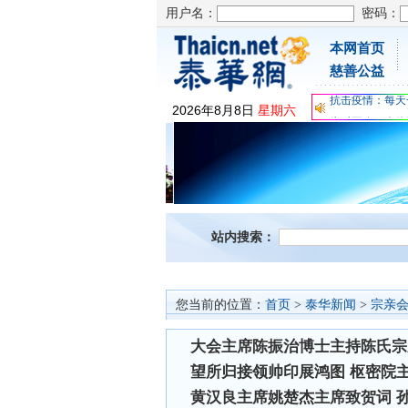
用户名：
密码：
本网首页
为时不晚，人体
慈善公益
关爱儿童健康，
抗击疫情：每天
2026
年
8
月
8
日
星期六
为时不晚，人体
关爱儿童健康，
抗击疫情：每天
站内搜索：
您当前的位置：
首页
>
泰华新闻
>
宗亲
大会主席陈振治博士主持陈氏宗
望所归接领帅印展鸿图 枢密院
黄汉良主席姚楚杰主席致贺词 