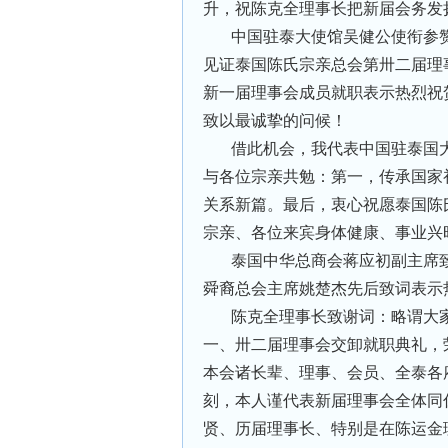
升，祝陈克全理事长把新届会务发
中国驻泰大使馆吴健公使衔参
见证泰国陈氏宗亲总会第卅二届理
新一届理事会成员就职表示热烈祝
致以最诚挚的问候！
借此机会，我代表中国驻泰国
与各位宗亲共勉：第一，传承国家
关系新篇。最后，衷心祝愿泰国陈
宗亲、各位来宾身体健康、事业兴
泰国中华总商会蒋应初副主席
舜裔总会主席姚楚杰先后致词表示
陈克全理事长致谢词：略谓大
一、卅二届理事会交卸就职典礼，
本会诸长辈、理事、会员、全泰各
刻，本人谨代表新届理事会全体同
贤、历届理事长、特别是在陈运金