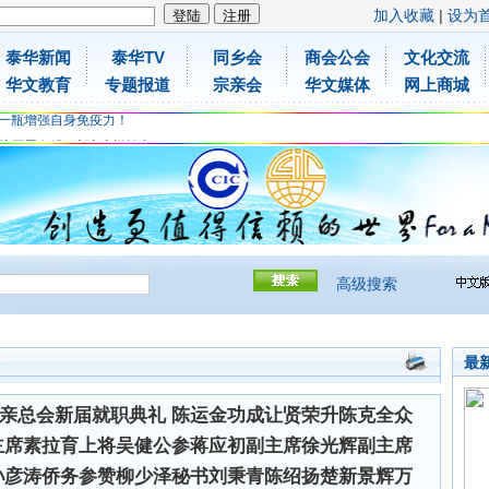
加入收藏
|
设为
泰华新闻
泰华TV
同乡会
商会公会
文化交流
胶原蛋白维C应该这样补充
华文教育
专题报道
宗亲会
华文媒体
网上商城
免费领取日本原装尤妮佳超立体儿童防飞沫口罩
一瓶增强自身免疫力！
胶原蛋白维C应该这样补充
免费领取日本原装尤妮佳超立体儿童防飞沫口罩
一瓶增强自身免疫力！
高级搜索
最
会
亲总会新届就职典礼 陈运金功成让贤荣升陈克全众
主席素拉育上将吴健公参蒋应初副主席徐光辉副主席
孙彦涛侨务参赞柳少泽秘书刘秉青陈绍扬楚新景辉万