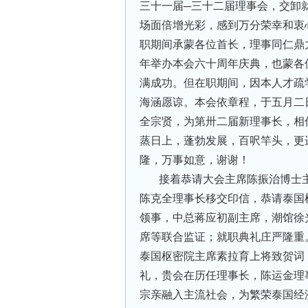
三十一届─三十二届理事会，交卸
场面倍增光彩，感到万分荣幸和衷
职期间承蒙各位首长，理事同仁鼎
年举办本会六十周年庆典，也蒙各
满成功。但在职期间，因本人才疏
海涵愿谅。本会依章程，于五月二
全宗贤，为第卅二届新理事长，相
蒸日上，蓬勃发展，百呎竿头，更
隆，万事如意，谢谢！
接着恭请大会主席陈振治博士
陈克全理事长移交印信，恭请泰国
领事，中总蒋应初副主席，潮馆徐
席等联合监证；就职典礼庄严隆重
泰国枢密院主席素拉育上将致贺词
礼，贵会在历任理事长，陈运金理
宗亲融入主流社会，为繁荣泰国经