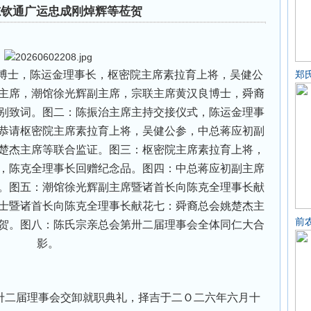
志钦通广运忠成刚焯辉等莅贺
士，陈运金理事长，枢密院主席素拉育上将，吴健公
郑
主席，潮馆徐光辉副主席，宗联主席黄汉良博士，舜裔
别致词。图二：陈振治主席主持交接仪式，陈运金理事
恭请枢密院主席素拉育上将，吴健公参，中总蒋应初副
楚杰主席等联合监证。图三：枢密院主席素拉育上将，
，陈克全理事长回赠纪念品。图四：中总蒋应初副主席
。图五：潮馆徐光辉副主席暨诸首长向陈克全理事长献
士暨诸首长向陈克全理事长献花七：舜裔总会姚楚杰主
前
贺。图八：陈氏宗亲总会第卅二届理事会全体同仁大合
影。
二届理事会交卸就职典礼，择吉于二Ｏ二六年六月十