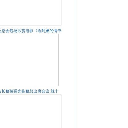
氏总会包场欣赏电影《给阿嬷的情书
农长蔡骏强光临蔡总出席会议 就十