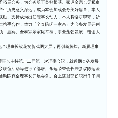
予拓展会务，为会务奠下良好根基。家运金宗长无私奉
产生历史意义深远，成为本会加载会务美好篇章。本人
鼓励、支持成为出任理事长动力，本人将恪尽职守，祈
仁携手合作，致力「全泰陈氏一家亲」为会务发展开创
领、嘉宾、全泰宗亲家庭幸福，事业蓬勃发展！谢谢大
克全理事长献花祝贺鸿图大展，再创新辉煌。新届理事
理事长主持第卅二届第一次理事会议，就近期会务发展
亲联谊活动等进行了部署。永远荣誉会长兼参议陈运金
辅助陈克全理事长开展会务。会上还就部份职衔作了调