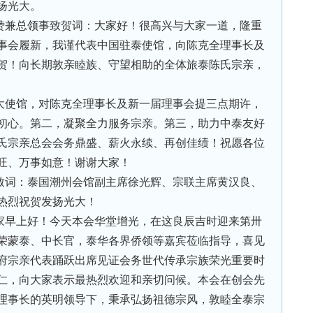
扬光大。
赞兼总领事致贺词：大家好！很高兴与大家一道，隆重
事会履新，我谨代表中国驻泰使馆，向陈克全理事长及
贺！向长期敦亲睦族、守望相助的全体旅泰陈氏宗亲，
大使馆，对陈克全理事长及新一届理事会提三点期许，
初心。第二，凝聚全力服务宗亲。第三，助力中泰友好
氏宗亲总会会务鼎盛、薪火永续、再创佳绩！祝愿各位
旺、万事如意！谢谢大家！
致词：泰国潮州会馆副主席徐光辉、宗联主席黄汉良、
热烈祝贺发扬光大！
家早上好！今天本会华堂增光，在这良辰吉时迎来第卅
荣蒙泰、中长官，泰华各界侨领等嘉宾莅临指导，喜见
府宗亲代表踊跃出席见证会务世代传承宗族荣光重要时
仁，向大家表示最热烈欢迎和亲切问候。本会在创会先
理事长的英明领导下，秉承弘扬祖德宗风，敦睦全泰宗