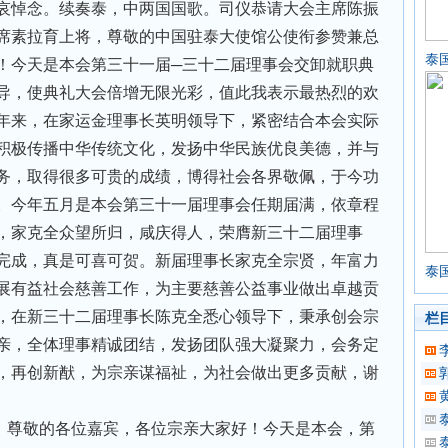
哀悼念。续奏泰，中两国国歌。司仪恭请大会主席陈振
席素拉育上将，尊敬的中国驻泰大使馆公使衔参赞兼总
泰
！今天是本会第三十一届─三十二届理事会交卸就职典
导，使典礼大会倍增无限光彩，值此我表示最热烈的欢
年来，在家运金理事长英明领导下，紧密结合本会实际
积极传播中华传统文化，发扬中华民族优良美德，并与
务，取得很多可贵的成绩，博得社会各界敬佩，于今功
。今年五月是本会第三十一届理事会任期届满，依章程
，家克全众望所归，咸庆得人，荣膺新三十二届理事
完成，真是可喜可贺。新届理事长家克全宗贤，年富力
泰
展有益社会慈善工作，为主要慈善公益事业做出卓越贡
，在新三十二届理事长陈克全悉心领导下，秉承创会宗
栏
亲，全体理事精诚团结，发扬团队强大凝聚力，会务定
，再创新猷，为宗亲谋福祉，为社会做出更多贡献，谢
：尊敬的各位嘉宾，各位宗亲大家好！今天是本会，第