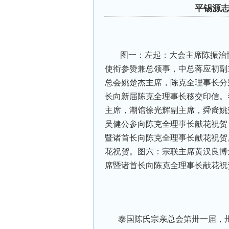
平锡源
图一：左起：大会主席陈振治博
使衔参赞兼总领事，中总蒋应初副
总会姚楚杰主席，陈克全理事长分
长向新届陈克全理事长移交印信。
主席，潮馆徐光辉副主席，舜裔姚
吴健公参向陈克全理事长献花祝贺
暨诸首长向陈克全理事长献花祝贺
花祝贺。图六：宗联主席黄汉良博
席暨诸首长向陈克全理事长献花祝
泰国陈氏宗亲总会第卅一届，卅