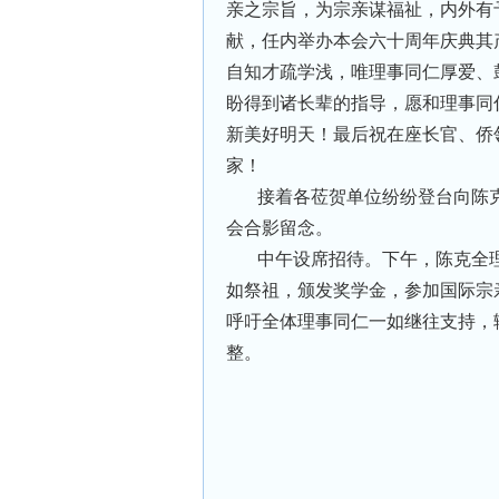
亲之宗旨，为宗亲谋福祉，内外有
献，任内举办本会六十周年庆典其
自知才疏学浅，唯理事同仁厚爱、
盼得到诸长辈的指导，愿和理事同
新美好明天！最后祝在座长官、侨
家！
接着各莅贺单位纷纷登台向陈
会合影留念。
中午设席招待。下午，陈克全
如祭祖，颁发奖学金，参加国际宗
呼吁全体理事同仁一如继往支持，
整。