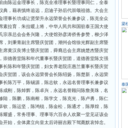
前由陈运金理事长，陈克全准理事长暨理事同仁，全泰
仪典，藉表慎终追远，启迪子孙后代崇颂祖德。大会主
金理事长功成让贤荣升永远荣誉会长兼参议，陈克全众
梁
席素拉育．朱拉暖上将，中华人民共和国驻泰王国大使
氏宗亲总会会务兴隆，大使馆孙彦涛侨务参赞，柳少泽
席，刘秉青副主席暨庆贺团，潮州会馆徐光辉副主席暨
主席黄汉良博士暨庆贺团，舜裔总会主席姚楚杰暨庆贺
，崇德善堂陈和年代董事长暨庆贺团，道德善堂陈文强
事长陈和年暨庆贺团，妇女养老院庄惠兰董事长暨庆贺
会庆贺团，该会永远荣誉会长陈绍扬，陈楚新，永远荣
事长陈万平，陈锡源，陈志钦，永远名誉理事长兼参议
泰
陈成刚，陈焯辉，陈卓兴，永远名誉顾问陈詹美珠，名
修陆，陈鹏，陈南榕，陈学文，陈克光，陈卢勇，陈仁
卓钦，陈运坚，陈鸿锐，陈金松，陈通才，陈厚煌，陈
陈耀盛，常务理事、理事等六百余人欢聚一堂见证该会
会开始，全体肃立向皇太后诗丽吉殿下驾薨默哀悼念。