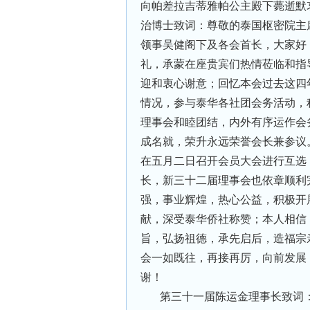
向帕差拉吉蒂雅帕公主殿下薨逝默
治博士致词：尊敬的泰国枢密院主
领事吴健阁下及各会首长，大家好
礼，承蒙在座贵宾们热情莅临和指
迎和衷心谢意；回忆本会过去这四
情况，参与泰华各社团会务活动，
理事会和睦团结，内外有序运作会
成名就，荣升永远荣誉会长兼参议
在五月二日召开会员大会进行互选
长，新三十二届理事会也依章顺利
强，事业辉煌，热心公益，积极开
献，深受泰华侨社称赞；本人相信
旨，弘扬祖德，承先启后，造福宗
会一如既往，再接再厉，向前发展
谢！
第三十一届陈运金理事长致词