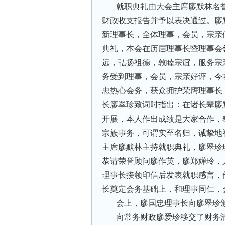
就职典礼由大会主席廖默林名
财政收支报告并予以表决通过。廖
新理事长，全体理事，会员，宗亲
典礼，本会在历届理事长暨理事会
远，弘扬祖德，敦睦宗谊，服务宗
务受到理事，会员，宗亲好评，今
忠热心会务，获众拥护荣膺理事长
长廖翠珍致词时指出：在诸长辈廖
开展，本人作出成绩是大家合作，
宗族事务，可谓实至名归，诚挚地
主席廖默林主持就职典礼，廖翠珍
恭请荣誉顾问廖作英，廖郑婵玲，
理事长接领印信后发表就职感言，
长奠定会务基础上，和理事同仁，
会上，廖国忠理事长向廖翠珍
向常务财政廖爱珍移交了财务