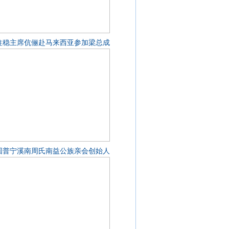
柱稳主席伉俪赴马来西亚参加梁总成
国普宁溪南周氏南益公族亲会创始人