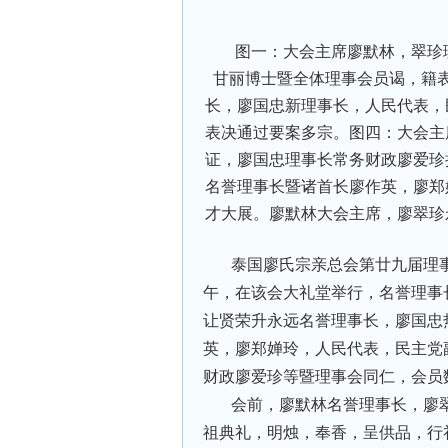
图一：大会主席廖默林，翠珍理
甘丽博士暨全体理事会员谒，籍
长，廖国忠新理事长，人民代表，
表决通过要案多宗。图四：大会主
证，廖国忠理事长常务财政廖爱珍
名誉理事长暨诸首长廖作英，廖郑
才大展。廖默林大会主席，廖翠珍
泰国廖氏宗亲总会第廿九届理事
午，在该会大礼堂举行，名誉理事
让贤荣升永远名誉理事长，廖国忠
英，廖郑婵玲，人民代表，民主党
财政廖爱珍等暨理事会同仁，会员
会前，廖默林名誉理事长，廖
祖典礼，明烛，奉香，呈供品，行