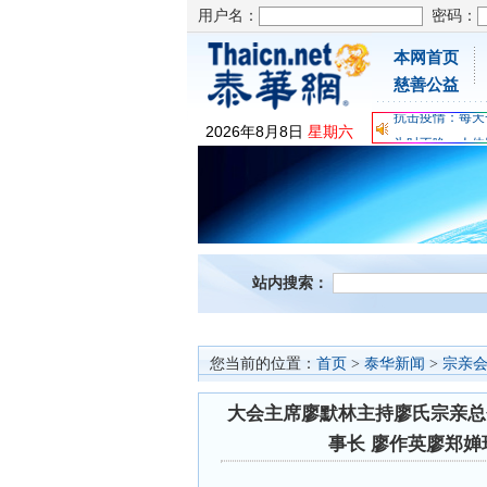
用户名：
密码：
本网首页
慈善公益
为时不晚，人体
2026
年
8
月
8
日
星期六
关爱儿童健康，
抗击疫情：每天
为时不晚，人体
关爱儿童健康，
抗击疫情：每天
站内搜索：
您当前的位置：
首页
>
泰华新闻
>
宗亲
大会主席廖默林主持廖氏宗亲总
事长 廖作英廖郑