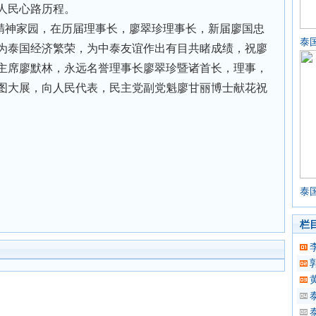
人民心路历程。
精神家园，在历届理事长，廖翠珍理事长，新届廖国忠
泰
为泰国经济繁荣，为中泰友谊作出有目共睹成绩，祝廖
主席廖默林，永远名誉理事长廖翠珍暨诸首长，理事，
图大展，向人民代表，民主党副党魁廖甘丽博士献花祝
泰
栏