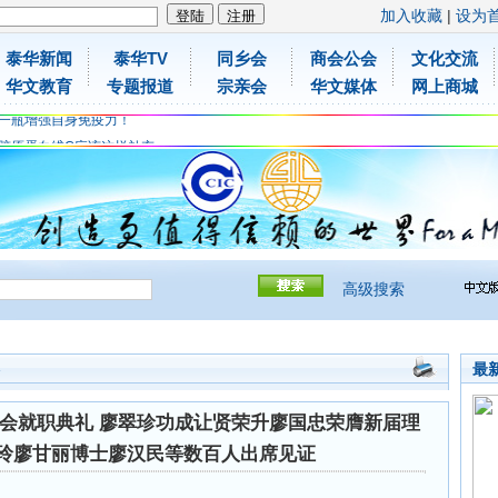
加入收藏
|
设为
泰华新闻
泰华TV
同乡会
商会公会
文化交流
华文教育
专题报道
宗亲会
华文媒体
网上商城
胶原蛋白维C应该这样补充
免费领取日本原装尤妮佳超立体儿童防飞沫口罩
一瓶增强自身免疫力！
胶原蛋白维C应该这样补充
免费领取日本原装尤妮佳超立体儿童防飞沫口罩
一瓶增强自身免疫力！
高级搜索
最
会
会就职典礼 廖翠珍功成让贤荣升廖国忠荣膺新届理
婵玲廖甘丽博士廖汉民等数百人出席见证