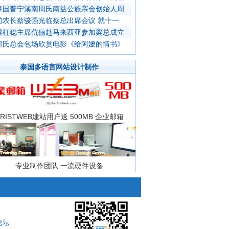
泰国普宁溪南周氏南益公族亲会创始人周
前农长蔡骏强光临蔡总出席会议 就十一
梁柱稳主席伉俪赴马来西亚参加梁总成立
郑氏总会包场欣赏电影《给阿嬷的情书》
泰国多语言网站设计制作
FRISTWEB建站用户送 500MB 企业邮箱
专业制作团队 一流硬件设备
论坛