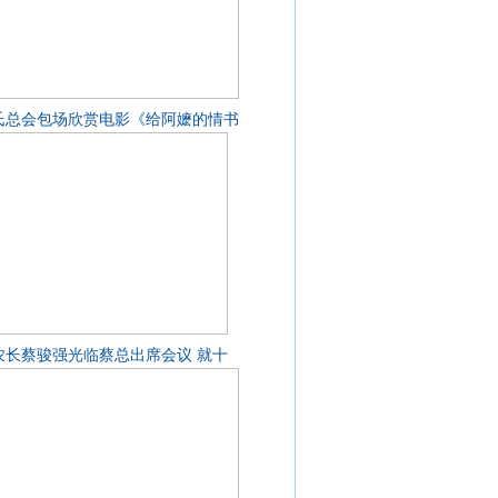
氏总会包场欣赏电影《给阿嬷的情书
农长蔡骏强光临蔡总出席会议 就十