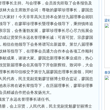
誉理事长主持。与会理事，会员首先听取了会务报告及
默林大会主席致开会词：尊敬的廖翠珍理事长，廖国忠
们大家好！今天非常高兴主持本会第廿九届理事会就职
梁
领导下，在廖翠珍理事长暨理事会领导下，秉持慎终追
亲宗旨，会务蓬勃发展，廖翠珍理事长尽心尽力拓展会
功成让贤荣升永远名誉理事长诚：可喜可贺。宗彦廖国
，相信在他领导下会务将谱写出新篇章。第廿八届理事
默林等指导下，在理事会员通力合作本会各项工作顺利
奉献成果，谢谢大家。廖国忠新理事长事业成功，热心
祝贺新届理事会在其领导下开创新辉煌。致词毕，大会
理事长将印信移交予第廿九届廖国忠理事长接领，同时
泰
人民代表，民主党副党魁廖甘丽博士联合监证，廖国忠
他表示将在诸长辈指导下，在历届理事长，廖翠珍理事
会员精诚合作把会务发扬光大。
颁发了永远名誉理事长请任书。
清册，会上宗贤，人民代表，民主党副党魁廖甘丽博士