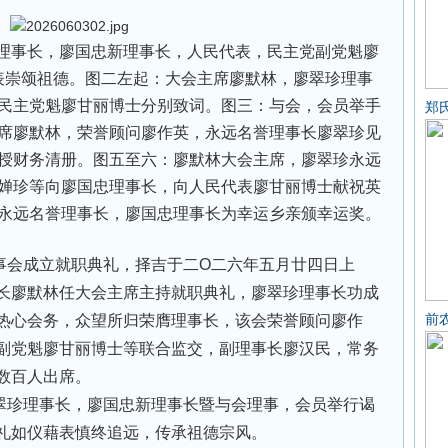
事长，廖国忠新理事长，人民代表，民主党副党魁廖
表崇颂祖德。图二左起：大会主席廖默林，廖翠珍理事
民主党魁廖甘丽博士分别致词。图三：与会，会员举手
郑
席廖默林，荣誉顾问廖作英，永远名誉理事长廖翠珍见
授财务清册。图五至六：廖默林大会主席，廖翠珍永远
婵珍等向廖国忠理事长，向人民代表廖甘丽博士献祝英
永远名誉理事长，廖国忠理事长为幸运乡亲颁幸运奖。
会成立就职典礼，择吉于二O二六年五月廿四日上
长廖默林任大会主席主持就职典礼，廖翠珍理事长功成
前
热心会务，众望所归荣膺理事长，该会荣誉顾问廖作
副党魁廖甘丽博士等联合监交，副理事长廖汉民，常务
数百人出席。
翠珍理事长，廖国忠新理事长暨与会理事，会员举行谒
礼如仪藉表慎终追远，传承祖德宗风。