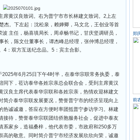
席黄汉良致词。右为普宁市市长林建文致词。2上左
楚杰。下左起：沈松泉，赖婵卿，马文北，王创业等首
荣波 主任，杨喜填局长，周卓畅书记，甘庆坚调研员，
郑
事长，陈文仕董事长，谭杰峰总经理，张仲博总经理，
。4：双方互送纪念品。5：宾主合影。
025年6月25日下午4时半，在泰华宗联常务执委，泰
陪同下，莅访泰华各姓宗亲总会联合会，受到主席黄汉
黄汉良主席代表泰华宗联和各姓宗亲，热情欢迎林建文
前
时简介泰华宗联发展要况，赞誉普宁市的经济呈现向上
的热诚诚邀，答应在方便时率团抵普宁参访学习。林建
情接待，赞誉泰华宗联团结侨胞服务社会，促进中泰友
情系家乡，造福桑梓，他代表市委，市政府和250多万
崇高的敬意。同时简介普宁市经济发展欣欣向荣，诚邀