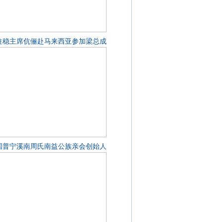
柱稳主席伉俪赴马来西亚参加梁总成
国普宁溪南周氏南益公族亲会创始人