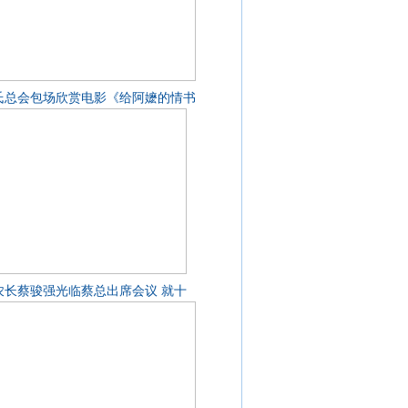
氏总会包场欣赏电影《给阿嬷的情书
农长蔡骏强光临蔡总出席会议 就十