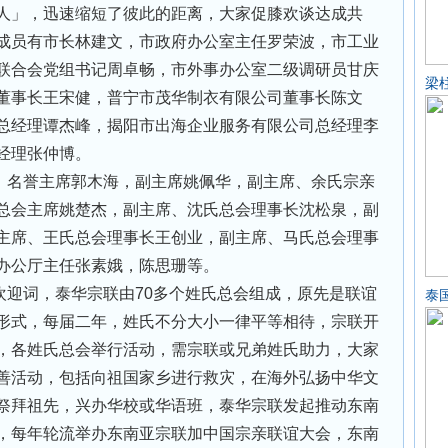
人」，迅速缩短了彼此的距离，大家促膝欢谈达成共
成员有市长林建文，市政府办公室主任罗荣波，市工业
联合会党组书记周卓畅，市外事办公室二级调研员甘庆
梁
董事长王宋健，普宁市茂华制衣有限公司董事长陈文
总经理谭杰峰，揭阳市出海企业服务有限公司总经理李
经理张仲博。
，名誉主席郭木海，副主席姚佩华，副主席、余氏宗亲
总会主席姚楚杰，副主席、沈氏总会理事长沈松泉，副
主席、王氏总会理事长王创业，副主席、马氏总会理事
办公厅主任张素娥，陈思珊等。
欢迎词，泰华宗联由70多个姓氏总会组成，原先是联谊
泰
形式，每届二年，姓氏不分大小一律平等相待，宗联开
，各姓氏总会举行活动，需宗联或兄弟姓氏助力，大家
善活动，包括向祖国家乡进行救灾，在海外弘扬中华文
祭拜祖先，兴办华校或华语班，泰华宗联发起推动东南
，每年轮流举办东南亚宗联加中国宗亲联谊大会，东南