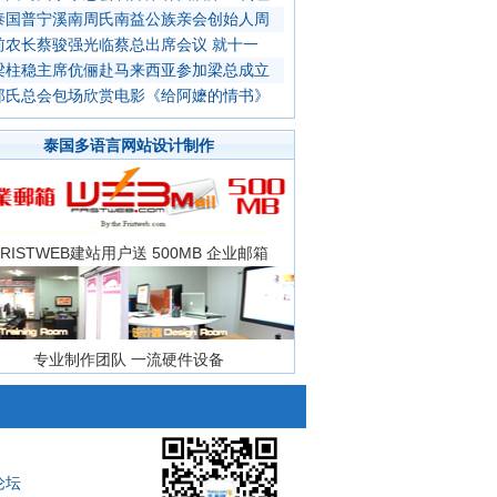
泰国普宁溪南周氏南益公族亲会创始人周
前农长蔡骏强光临蔡总出席会议 就十一
梁柱稳主席伉俪赴马来西亚参加梁总成立
郑氏总会包场欣赏电影《给阿嬷的情书》
泰国多语言网站设计制作
FRISTWEB建站用户送 500MB 企业邮箱
专业制作团队 一流硬件设备
论坛