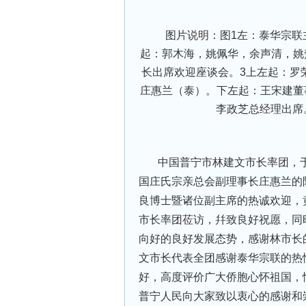
图片说明：图1左：泰华宗联主
起：郭木海，姚佩华，余声清，姚
长出席欢迎座谈会。3上左起：罗
庄惠兰（泰）。下左起：王宋建董
李政芝总经理出席
中国普宁市林建文市长率团，于2
国庄氏宗亲总会副理事长庄惠兰的
良博士暨诸位副主席的热诚欢迎，
市长率团莅访，幷致良好祝愿，同
向好的良好发展态势，感谢林市长
文市长代表全团感谢泰华宗联的热
好，高度评价广大侨胞心怀祖国，
普宁人民向大家致以衷心的感谢和