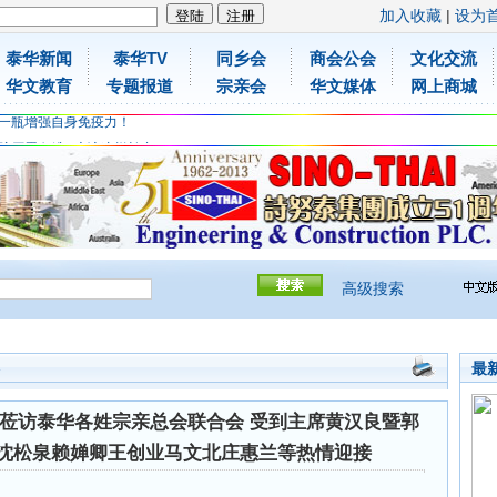
加入收藏
|
设为
泰华新闻
泰华TV
同乡会
商会公会
文化交流
胶原蛋白维C应该这样补充
华文教育
专题报道
宗亲会
华文媒体
网上商城
免费领取日本原装尤妮佳超立体儿童防飞沫口罩
一瓶增强自身免疫力！
胶原蛋白维C应该这样补充
免费领取日本原装尤妮佳超立体儿童防飞沫口罩
一瓶增强自身免疫力！
高级搜索
最
会
莅访泰华各姓宗亲总会联合会 受到主席黄汉良暨郭
 沈松泉赖婵卿王创业马文北庄惠兰等热情迎接