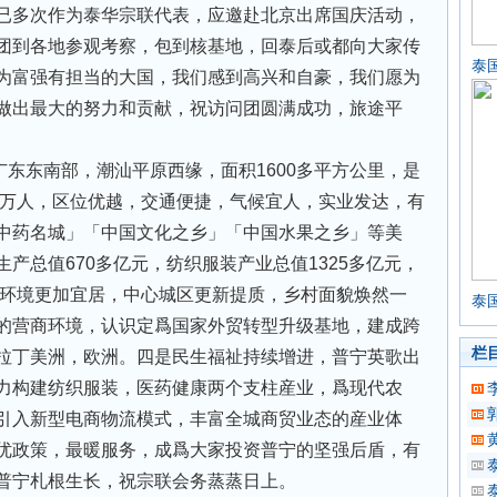
已多次作为泰华宗联代表，应邀赴北京出席国庆活动，
团到各地参观考察，包到核基地，回泰后或都向大家传
泰
为富强有担当的大国，我们感到高兴和自豪，我们愿为
做出最大的努力和贡献，祝访问团圆满成功，旅途平
东东南部，潮汕平原西缘，面积1600多平方公里，是
0多万人，区位优越，交通便捷，气候宜人，实业发达，有
中药名城」「中国文化之乡」「中国水果之乡」等美
产总值670多亿元，纺织服装产业总值1325多亿元，
乡环境更加宜居，中心城区更新提质，乡村面貌焕然一
泰
的营商环境，认识定爲国家外贸转型升级基地，建成跨
栏
拉丁美洲，欧洲。四是民生福祉持续增进，普宁英歌出
力构建纺织服装，医药健康两个支柱産业，爲现代农
引入新型电商物流模式，丰富全城商贸业态的産业体
优政策，最暖服务，成爲大家投资普宁的坚强后盾，有
普宁札根生长，祝宗联会务蒸蒸日上。