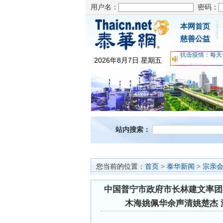
用户名：
密码：
本网首页
为时不晚，人体
慈善公益
关爱儿童健康，
抗击疫情：每天
2026
年
8
月
7
日
星期五
为时不晚，人体
关爱儿童健康，
抗击疫情：每天
站内搜索：
您当前的位置：
首页
>
泰华新闻
>
宗亲
中国普宁市政府市长林建文率团
木海姚佩华余声清姚楚杰