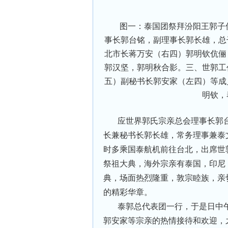
图一：泰国团祭拜汾阳王郭子仪
事长郭台铭，副理事长郭长雄，总
北市长蒋万安（右四）郭明钦伉俪
郭汉坚，郭明秋合影。三、世郭工
五）副秘书长郭安家（左四）等成
明钦，
应世界郭氏宗亲总会理事长郭台
长兼秘书长郭长雄，常务理事兼泰文
时多乘国泰航机前往台北，出席世
祭祖大典，海外宗亲有泰国，印尼
典，场面热烈隆重，敦宗睦族，亲
的精彩华章。
泰郭总代表团一行，于是日中
郭安家等宗亲的热情接待和欢迎，