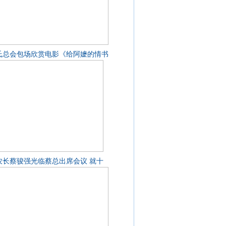
氏总会包场欣赏电影《给阿嬷的情书
农长蔡骏强光临蔡总出席会议 就十