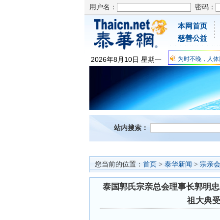
用户名：
密码：
本网首页
慈善公益
为时不晚，人体
关爱儿童健康，
2026
年
8
月
10
日
星期一
抗击疫情：每天
为时不晚，人体
关爱儿童健康，
抗击疫情：每天
站内搜索：
您当前的位置：
首页
>
泰华新闻
>
宗亲
泰国郭氏宗亲总会理事长郭明忠
祖大典