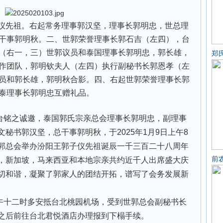
先祖。右起常务理事郭汉坚，理事长郭明忠，世总理
干事郭明秋。二、世郭荣誉理事长郭石吉（左四），台
（右一，三）世郭议员和泰国理事长郭明忠，郭长雄，
郑
作团队，郭明钦夫人（左四）执行副秘书长郭恩孝（左
员和郭长雄，郭明秋合影。四、右起世郭荣誉理事长郭
泰理事长郭明忠互赠礼品。
铭之诚邀，泰国郭氏宗亲总会理事长郭明忠，副理事
秘书郭汉坚，总干事郭明秋，于2025年1月9日上午8
郭总会举办汾阳王郭子仪先祖诞辰一千三百二十八周年
前
，新加坡，马来西亚和本地宗亲共约近千人出席盛大庆
切和谐，凝聚了郭家人的团结开拓，谱写了会务发展新
午十二时多安抵台北桃园机场，受到世郭总会副秘书长
之后前往台北君悦酒店办理报到下榻手续。