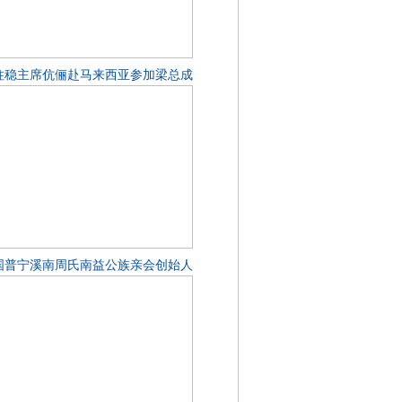
柱稳主席伉俪赴马来西亚参加梁总成
国普宁溪南周氏南益公族亲会创始人