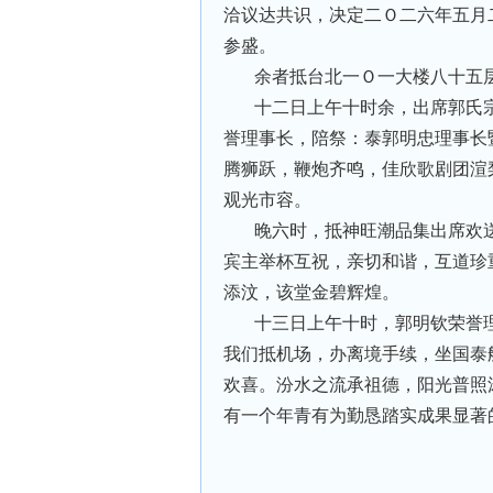
洽议达共识，决定二Ｏ二六年五月
参盛。
余者抵台北一Ｏ一大楼八十五
十二日上午十时余，出席郭氏
誉理事长，陪祭：泰郭明忠理事长
腾狮跃，鞭炮齐鸣，佳欣歌剧团渲
观光市容。
晚六时，抵神旺潮品集出席欢
宾主举杯互祝，亲切和谐，互道珍
添汶，该堂金碧辉煌。
十三日上午十时，郭明钦荣誉
我们抵机场，办离境手续，坐国泰
欢喜。汾水之流承祖德，阳光普照
有一个年青有为勤恳踏实成果显著