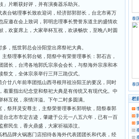
枝」片断获好评，并有演奏器乐助兴。
代表台铭理事长致欢迎词，经济部郭部长，台北市蒋万
泰
也应邀在会上致词，郭明忠理事长赞誉东道主的盛情欢
献，欢宴席上，大家举杯互祝，欢谈畅饮，至晚八时圆
时多，抵世郭总会汾阳堂出席祭祀大典。
，主祭理事长郭台铭，陪祭中有荣誉理事长：郭石吉，
团团长，台湾各地郭氏宗亲会会长，与祭海外宗亲和本
读祭文，全体宗亲举行三拜三跪仪式。
简介廿八年前率团抵山西寻根拜祖汾阳王的要况，同时
泰
，着重指出纪念堂和祭祀大典是有传统又有现代化。中
栏
举杯互祝，亲情洋溢。下午二时多圆满。
宫，祭拜灵安尊主，主祭荣誉理事长郭明钦，陪祭泰郭
是台北市市定古迹，肇建于公元一八五六年，已有一百
监察民生，香火鼎盛，大家祈福添汶。
高档品牌火锅惠门店招待各海外代表团团长和代表，经