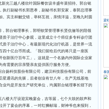
北新光三越八楼欣叶国际餐饮设丰盛年菜招待。郭台铭
，执行副秘书长郭恩孝，副秘书长郭安家，泰郭总理事
加。宾主杯觥交错，举杯互祝，亲情洋溢，至晚九时圆
梁
排，郭台铭理事长，郭明钦荣誉理事长贤伉俪等的陪领
暨质子治疗中心参观，这里成立十个癌症多专科诊疗团
式质子治疗中心，有最新现代化治疗机器，是世界一流
百四十亿台币而成。「我们留给后代的将只是一座医
开创新医疗百年工」。这就是一个名扬内外国际企业家
为有需要的宗亲暨亲友提供医疗服务方便。
问台扬科技股份有限公司，建汉科技股份有限公司，前
泰
卫星通讯的先驱，后者创业有廿八年，生产无线基地
合业均是开发生产研究单位，均属郭台铭理事长辖下的
店八楼大厅设迎宾晚宴会，吉等届，七个大鼓的鼓声和
拉开了宴会的序幕，一对红狮献瑞，财神爷也来报到，