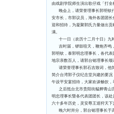
由戏剧学院师生演出歌仔戏「打全
晚会上，请荣誉理事长郭明钦
安市长，市郭议员，海外各团团长
迎和招待，为凝聚郭氏力量做出贡
满。
十一日（农历十二月十日）九
吉时届，锣鼓喧天，鞭炮齐鸣
郭明钦，泰郭明忠理事长，各代表
地宗亲数百人，请郭台铭理事长颂
请荣誉理事长郭石吉致词，他
简介台湾郭子仪纪念堂兴建的要况
午设平安宴招待，大家欢谈畅饮，
之后抵台北市贵阳街艋舺青山
明忠理事长暨各代表团团长，该处
六十多年历史，灵安尊王巡狩天下
晚六时卅分，郭台铭理事长于