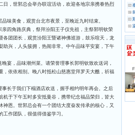
二日，世郭总会举办联谊活动，欢迎各地宗亲携眷热烈
层品味美食，观赏台北市夜景，至晚近九时结束。
宗亲四角路庆典，祭拜汾阳王子仪先祖，主祭郭明钦荣
暨各团团长，观赏汾阳王暨诸神佛巡游，鼓乐喧天，龙
梨助兴，人头簇拥，热闹非常。中午品味平安宴，下午
送晚宴，品味潮州菜。请荣誉理事长郭明钦致欢送词，
重，依依相别。晚八时抵松山慈惠堂拜罗天大醮，祈福
理事长于我们下榻酒店欢送，握手相约明年再会。之后
航机于下午五时多安抵曼谷，携带纪念福品荣归，皆大
沐神恩。世郭总会有一个团结大度奋发传承的核心，又
的工作团队，很值得借鉴学习。