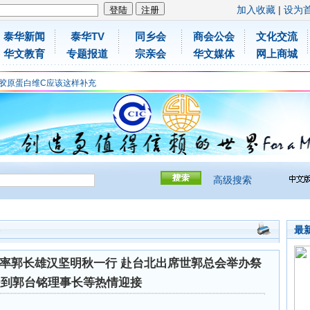
加入收藏
|
设为
泰华新闻
泰华TV
同乡会
商会公会
文化交流
华文教育
专题报道
宗亲会
华文媒体
网上商城
胶原蛋白维C应该这样补充
免费领取日本原装尤妮佳超立体儿童防飞沫口罩
一瓶增强自身免疫力！
胶原蛋白维C应该这样补充
免费领取日本原装尤妮佳超立体儿童防飞沫口罩
一瓶增强自身免疫力！
高级搜索
最
会
率郭长雄汉坚明秋一行 赴台北出席世郭总会举办祭
受到郭台铭理事长等热情迎接