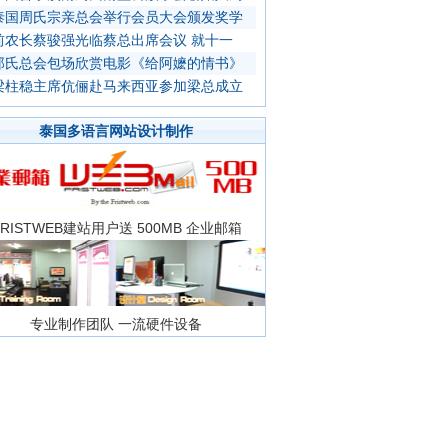
泰国周氏宗亲总会举行会员大会颁发奖学
前农长蔡骏强光临蔡总出席会议 就十一
郑氏总会包场欣赏电影《给阿嬷的情书》
梁柱稳主席伉俪赴马来西亚参加梁总成立
泰国多语言网站设计制作
FRISTWEB建站用户送 500MB 企业邮箱
专业制作团队 一流硬件设备