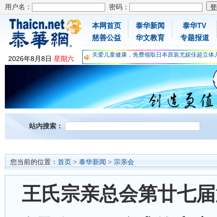
用户名：
密码：
本网首页
泰华新闻
泰华TV
慈善公益
华文教育
专题报道
为时不晚，人体胶原蛋白维C应该这样补充
关爱儿童健康，免费领取日本原装尤妮佳超立体
2026
年
8
月
8
日
星期六
抗击疫情：每天一瓶增强自身免疫力！
为时不晚，人体胶原蛋白维C应该这样补充
关爱儿童健康，免费领取日本原装尤妮佳超立体
抗击疫情：每天一瓶增强自身免疫力！
站内搜索：
您当前的位置：
首页
>
泰华新闻
>
宗亲会
王氏宗亲总会第廿七届