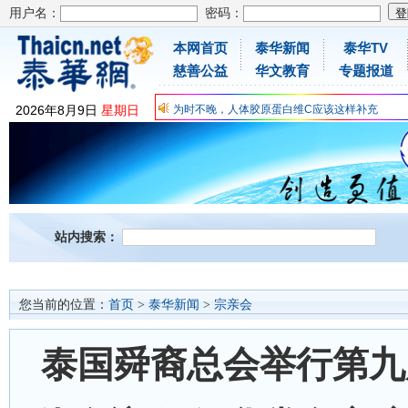
用户名：
密码：
本网首页
泰华新闻
泰华TV
慈善公益
华文教育
专题报道
为时不晚，人体胶原蛋白维C应该这样补充
关爱儿童健康，免费领取日本原装尤妮佳超立体
2026
年
8
月
9
日
星期日
抗击疫情：每天一瓶增强自身免疫力！
为时不晚，人体胶原蛋白维C应该这样补充
关爱儿童健康，免费领取日本原装尤妮佳超立体
抗击疫情：每天一瓶增强自身免疫力！
站内搜索：
您当前的位置：
首页
>
泰华新闻
>
宗亲会
泰国舜裔总会举行第九