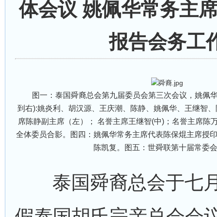
体会议 姚佩华常务主
报告会务工
图一：泰国舜裔总会第九届委员会第三次会议，姚佩华常
到右):姚炎利、胡汉源、王庆潮、陈静、姚佩华、王继智
席陈静副主席（左）； 名誉主席王继智(中)；名誉主席陈万
全体委员合影。图四：姚佩华常务主席代表陈保焜主席授
陈凯复。图五：世舜联第十届常委
泰国舜裔总会于七月
假泰国胡氏宗亲总会会