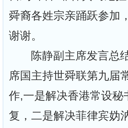
舜裔各姓宗亲踊跃参加
谢谢。
陈静副主席发言总结
席国主持世舜联第九届
作,一是解决香港常设秘
复，二是解决菲律宾妫