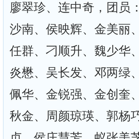
廖翠珍、连中奇，团员
沙南、侯映辉、金美丽
任群、刁顺升、魏少华
炎懋、吴长发、邓两绿
佩华、金锐强、金创奎
秋金、周颜琼瑛、郭杨
贞、侯庄慧芳、蚁张美