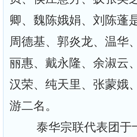
卿、魏陈娥娟、刘陈蓬
周德基、郭炎龙、温华
丽惠、戴永隆、余淑云
汉荣、纯天里、张蒙娥
游二名。
泰华宗联代表团于十