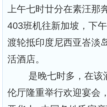
上午七时廿分在素汪那
403班机往新加坡，下
渡轮抵印度尼西亚峇淡
活酒店。
是晚七时多，在该酒
伦厅隆重举行欢迎宴会