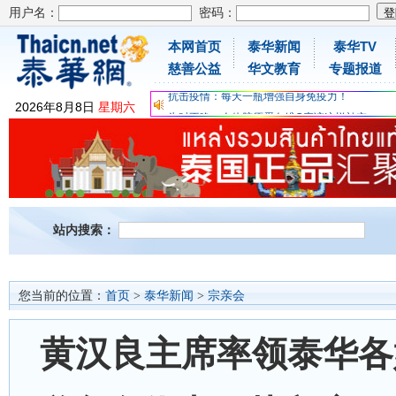
用户名：
密码：
本网首页
泰华新闻
泰华TV
慈善公益
华文教育
专题报道
为时不晚，人体胶原蛋白维C应该这样补充
关爱儿童健康，免费领取日本原装尤妮佳超立体
2026
年
8
月
8
日
星期六
抗击疫情：每天一瓶增强自身免疫力！
为时不晚，人体胶原蛋白维C应该这样补充
关爱儿童健康，免费领取日本原装尤妮佳超立体
抗击疫情：每天一瓶增强自身免疫力！
站内搜索：
您当前的位置：
首页
>
泰华新闻
>
宗亲会
黄汉良主席率领泰华各