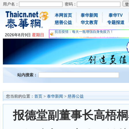
用户名：
密码：
本网首页
泰华新闻
泰华TV
为时不晚，人体胶原蛋白维C应该这样补充
慈善公益
华文教育
专题报道
关爱儿童健康，免费领取日本原装尤妮佳超立体
抗击疫情：每天一瓶增强自身免疫力！
2026
年
8
月
9
日
星期日
为时不晚，人体胶原蛋白维C应该这样补充
关爱儿童健康，免费领取日本原装尤妮佳超立体
抗击疫情：每天一瓶增强自身免疫力！
站内搜索：
您当前的位置：
首页
>
泰华新闻
>
慈善公益
报德堂副董事长高梧桐