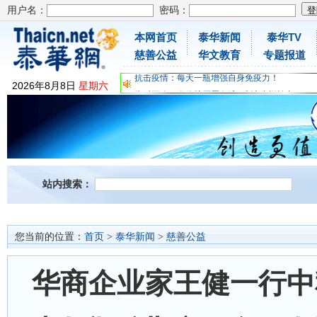
用户名：
密码：
本网首页
泰华新闻
泰华TV
慈善公益
华文教育
专题报道
为时不晚，人体胶原蛋白维C应该这样补充
2026
年
8
月
8
日
星期六
关爱儿童健康，免费领取日本原装尤妮佳超立体
抗击疫情：每天一瓶增强自身免疫力！
为时不晚，人体胶原蛋白维C应该这样补充
关爱儿童健康，免费领取日本原装尤妮佳超立体
抗击疫情：每天一瓶增强自身免疫力！
站内搜索：
您当前的位置：
首页
>
泰华新闻
>
慈善公益
华商企业家王健一行中