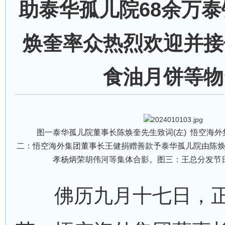
助泰华孤儿院68余万泰
焕奎率众热烈欢迎并接
食油月饼等物
图一泰华孤儿院董事长陈焕奎先生致词(左) 悟空海外集
二：悟空海外集团董事长王健捐赠善款予泰华孤儿院由陈
孝杨炳荣胡伟河等集体合影。图三：王总分发节
佛历九月十七日，正