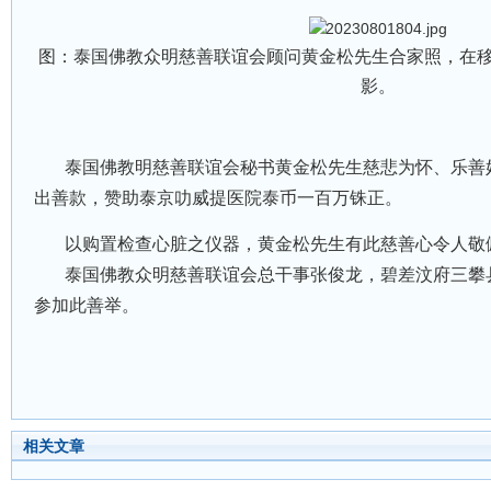
图：泰国佛教众明慈善联谊会顾问黄金松先生合家照，在
影。
泰国佛教明慈善联谊会秘书黄金松先生慈悲为怀、乐善
出善款，赞助泰京叻威提医院泰币一百万铢正。
以购置检查心脏之仪器，黄金松先生有此慈善心令人敬
泰国佛教众明慈善联谊会总干事张俊龙，碧差汶府三攀
参加此善举。
相关文章