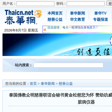
用户名：
密码：
本网首页
泰华新闻
泰华TV
为时不晚，人体胶原蛋白维C应该这样补充
慈善公益
华文教育
专题报道
关爱儿童健康，免费领取日本原装尤妮佳超立体
抗击疫情：每天一瓶增强自身免疫力！
2026
年
8
月
7
日
星期五
为时不晚，人体胶原蛋白维C应该这样补充
关爱儿童健康，免费领取日本原装尤妮佳超立体
抗击疫情：每天一瓶增强自身免疫力！
站内搜索：
您当前的位置：
首页
>
泰华新闻
>
慈善公益
泰国佛教众明慈善联谊会秘书黄金松慈悲为怀 赞助叻
脏病仪器