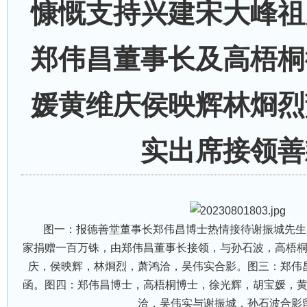
慷慨支持兴建宋大峰祖
郑伟昌董事长及高梧桐
媛黄维庆侯映辉林烱烈
实出席接领善
图一：报德善堂董事长郑伟昌博士热情接待谢振城先生
家捐赠一百万铢，由郑伟昌董事长接领，与孙石波，高梧
庆，侯映辉，林烱烈，萧鸿洽，吴伟实合影。图三：郑伟
函。图四：郑伟昌博士，高梧桐博士，徐光辉，胡宝媛，
洽，吴伟实与谢振城，孙石波合影