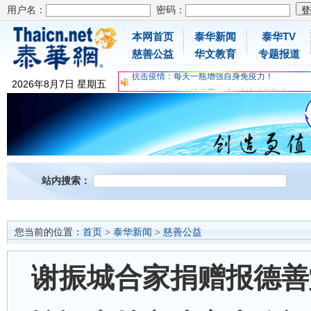
用户名：
密码：
为时不晚，人体胶原蛋白维C应该这样补充
本网首页
泰华新闻
泰华TV
关爱儿童健康，免费领取日本原装尤妮佳超立体
慈善公益
华文教育
专题报道
抗击疫情：每天一瓶增强自身免疫力！
2026
年
8
月
7
日
星期五
为时不晚，人体胶原蛋白维C应该这样补充
关爱儿童健康，免费领取日本原装尤妮佳超立体
抗击疫情：每天一瓶增强自身免疫力！
站内搜索：
您当前的位置：
首页
>
泰华新闻
>
慈善公益
谢振城合家捐赠报德善