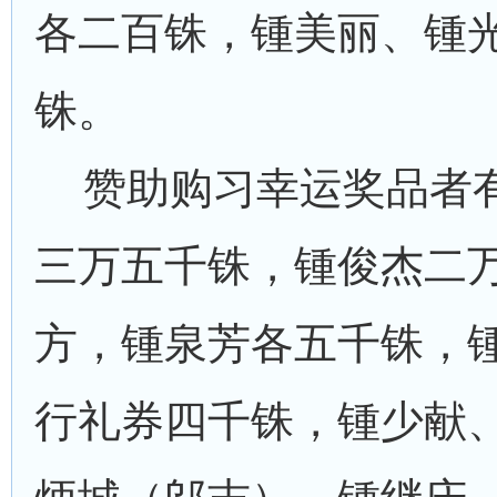
各二百铢，锺美丽、锺
铢。
赞助购习幸运奖品者
三万五千铢，锺俊杰二
方，锺泉芳各五千铢，
行礼券四千铢，锺少献