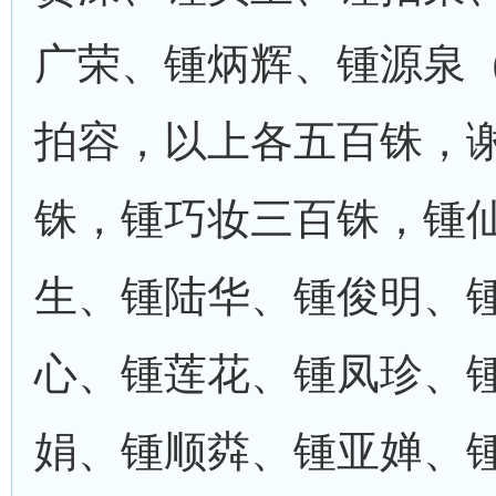
广荣、锺炳辉、锺源泉
拍容，以上各五百铢，
铢，锺巧妆三百铢，锺
生、锺陆华、锺俊明、
心、锺莲花、锺凤珍、
娟、锺顺粦、锺亚婵、