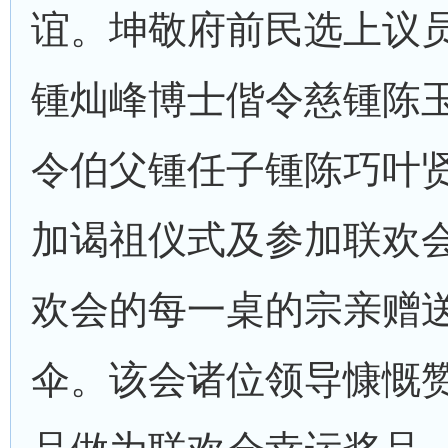
谊。坤敬府前民选上议
锺灿峰博士偕令慈锺陈
令伯父锺任子锺陈巧叶
加谒祖仪式及参加联欢
欢会的每一桌的宗亲赠
伞。该会诸位领导慷慨