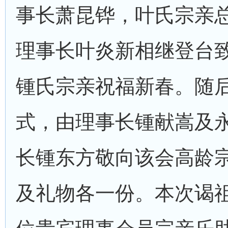
事长萧昆铧，叶氏宗亲
理事长叶炎新相继登台
锺氏宗亲祝福新春。随
式，由理事长锺献嵩及
长锺东方敬向该会高龄
及礼物各一份。本次谒