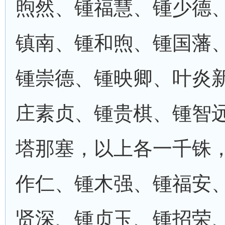
煦然、锺福慧、锺少德
镇南、锺和煦、锺国藩
锺崇德、锺映卿、叶炎
庄素贞、锺贵棋、锺智
塔那塞，以上各一千铢
作仁、锺木强、锺福安
贤深、锺贞玉、锺招荣