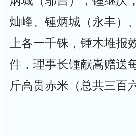
炳城（邬吉），锺继庆
灿峰、锺炳城（永丰）
上各一千铢，锺木堆报
件，理事长锺献嵩赠送
斤高贵赤米（总共三百