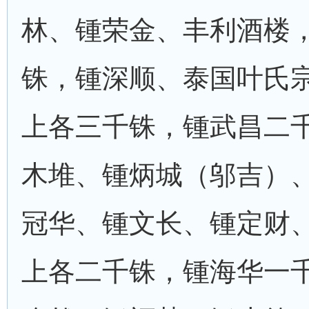
林、锺荣金、丰利酒楼
铢，锺深顺、泰国叶氏
上各三千铢，锺武昌二
木堆、锺炳城（邬吉）
冠华、锺文长、锺定财
上各二千铢，锺海华一