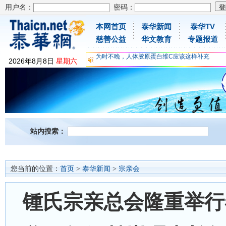
用户名：
密码：
本网首页
泰华新闻
泰华TV
慈善公益
华文教育
专题报道
为时不晚，人体胶原蛋白维C应该这样补充
关爱儿童健康，免费领取日本原装尤妮佳超立体
2026
年
8
月
8
日
星期六
抗击疫情：每天一瓶增强自身免疫力！
为时不晚，人体胶原蛋白维C应该这样补充
关爱儿童健康，免费领取日本原装尤妮佳超立体
抗击疫情：每天一瓶增强自身免疫力！
站内搜索：
您当前的位置：
首页
>
泰华新闻
>
宗亲会
锺氏宗亲总会隆重举行