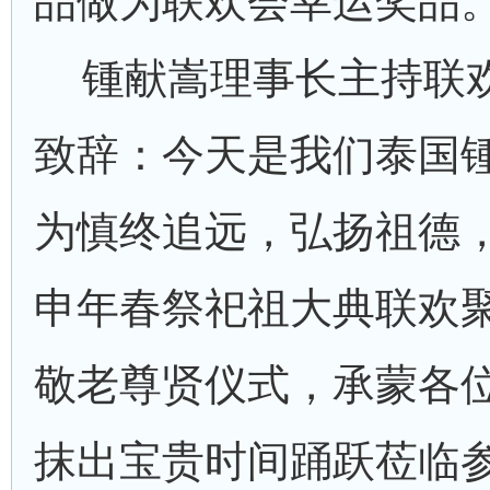
品做为联欢会幸运奖品
锺献嵩理事长主持联
致辞：今天是我们泰国
为慎终追远，弘扬祖德
申年春祭祀祖大典联欢
敬老尊贤仪式，承蒙各
抹出宝贵时间踊跃莅临