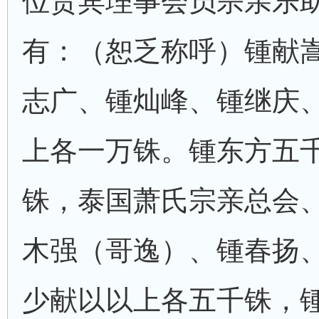
位贵宾理事会员宗亲乐
有：（恕乏称呼）锺献
志广、锺灿峰、锺继庆
上各一万铢。锺东方五
铢，泰国萧氏宗亲总会
木强（哥逸）、锺春扬
少献以以上各五千铢，