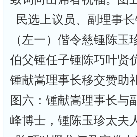
民选上议员、副理事长
（左一）偕令慈锺陈玉
伯父锺任子锺陈巧叶贤
锺献嵩理事长移交赞助
图六：锺献嵩理事长与
峰博士，锺陈玉珍太夫