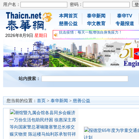
用户名：
密码：
本网首页
泰华新闻
泰华TV
为时不晚，人体胶原蛋白维C应该这样补充
慈善公益
华文教育
专题报道
关爱儿童健康，免费领取日本原装尤妮佳超立体
抗击疫情：每天一瓶增强自身免疫力！
2026
年
8
月
9
日
星期日
为时不晚，人体胶原蛋白维C应该这样补充
关爱儿童健康，免费领取日本原装尤妮佳超立体
抗击疫情：每天一瓶增强自身免疫力！
站内搜索：
您当前的位置：
首页
>
泰华新闻
>
慈善公益