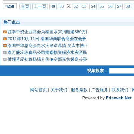
51
首页
上一页
49
50
52
53
54
55
56
57
58
4258
热门点击
驻泰中资企业商会为泰国水灾捐赠逾580万赈灾款
2011年10月11日 泰国华商联合商会在会长王志民博士和夫人王
泰国中华总商会向水灾民送温情 吴宏丰博士一行五人晋谒总理呈献
泰万盛冷冻食品公司捐赠物资赈济水灾区民众 陈汉士博士向英乐总理
侨领蒋应初蒋杨瑞芳伉俪令郎嘉荣媛嘉芬孙男拉茵 捐助拉玛医院100
视频搜索：
网站首页
|
关于我们
|
服务条款
|
广告服务
|
联系我们
|
Powered by
Fristweb.Net