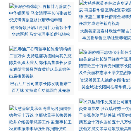
资深侨领张朝江再捐廿万善款予中
大慈善家蓝春林欣逢华诞吉
华赠医所 马文清理事长偕张镇松
再度捐华侨互助社暨养老
资深侨领王志德偕令郎伟文
巴吞油厂公司董事长陈发明捐赠二
吴金城社长陪同往泰华孤儿
百万铢 支持建庙功德回向其先慈