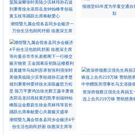
报德堂65年度为学童交通自
划
潮馆暨九属会馆各县同乡会赈济一
万份生活包助民纾困 徐惠深主席
资深侨领蔡汉强先生再捐五
连上合共219万铢 赞助慈善
潮馆暨九属会馆各县同乡会赈济4千
份生活包助民舒困 徐惠深主席等