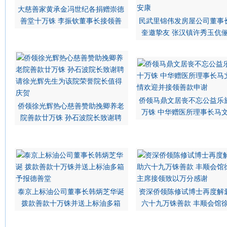
大慈善家黄承金冯世纪各捐赠崇德
善堂十万铢 李振钦董事长接领善
民武里锦伟发房屋公司董事
奎邀挚友 张汉镇许秀玉伉
侨领马鼎文居丧不忘公益乐
侨领徐光辉热心慈善赞助挽卿养老
万铢 中华赠医所理事长马
院善款廿万铢 孙石波院长致谢聘
泰京上标油公司董事长韩炳芝华诞
资深侨领陈修试博士再度解
拨款善款十万铢并送上标油多箱
六十九万铢善款 丰顺会馆