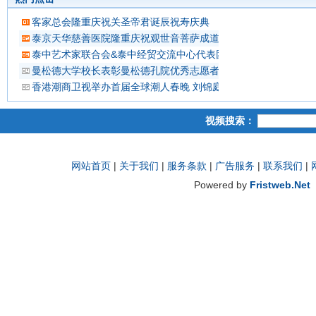
客家总会隆重庆祝关圣帝君诞辰祝寿庆典
泰京天华慈善医院隆重庆祝观世音菩萨成道吉日延僧诵经祈福
泰中艺术家联合会&泰中经贸交流中心代表团 蔡义批会长率领抵
曼松德大学校长表彰曼松德孔院优秀志愿者教师
香港潮商卫视举办首届全球潮人春晚 刘锦庭等侨领出席
视频搜索：
网站首页
|
关于我们
|
服务条款
|
广告服务
|
联系我们
|
Powered by
Fristweb.Net