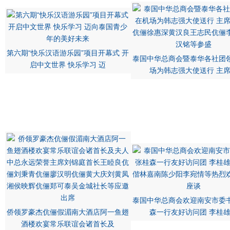
第六期“快乐汉语游乐园”项目开幕式 开
泰国中华总商会暨泰华各社团
启中文世界 快乐学习 迈
场为韩志强大使送行 主
泰国中华总商会欢迎南安市委
侨领罗豪杰伉俪假湄南大酒店阿一鱼翅
森一行友好访问团 李桂
酒楼欢宴常乐联谊会诸首长及