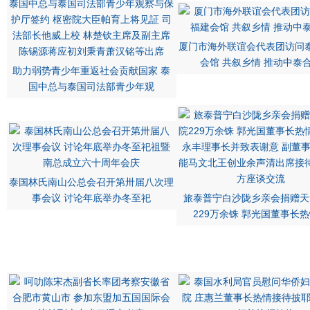
厦门市海外联谊会代表团访问
会馆 共叙乡情 推动中泰
助力弱势青少年重返社会贡献国家 泰
国中总与泰国司法部青少年观
泰国林氏南山公总会召开第卅届八次理
事会议 讨论年底举办冬至祀
旅泰普宁白沙陇乡亲会捐赠天
229万余铢 郭光国董事长