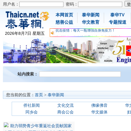
用户名：
密码：
本网首页
泰华新闻
泰华TV
为时不晚，人体胶原蛋白维C应该这样补充
慈善公益
华文教育
专题报道
关爱儿童健康，免费领取日本原装尤妮佳超立体
抗击疫情：每天一瓶增强自身免疫力！
2026
年
8
月
7
日
星期五
为时不晚，人体胶原蛋白维C应该这样补充
关爱儿童健康，免费领取日本原装尤妮佳超立体
抗击疫情：每天一瓶增强自身免疫力！
站内搜索：
您当前的位置：
首页
>
泰华新闻
侨社新闻
文化交流
佛缘佛音
华
同乡会
商会公会
华文媒体