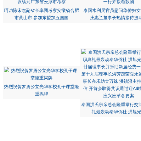
呵叻陈宋杰副省长率团考察安徽省合肥
泰国水利局官员慰问华侨妇女
市黄山市 参加东盟加五国国
庄惠兰董事长热情接待披
热烈祝贺罗勇公立光华学校孔子课堂隆
重揭牌
泰国洪氏宗亲总会隆重举行交
礼最轰动泰华侨社 洪旭