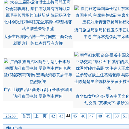
澳门旅游局副局长程卫东率团
大会主席陈振治博士主持同熙工商公会
中总 主席林楚钦副主席
就职典礼 陈仁杰领导有方蝉
广西壮族自治区商务厅副厅长李硕率团
访问泰国中总 受到副主席何
泰华妇女联合会-曼谷中国文
动交流 “茶和天下-紫砂
44
首页
上一页
42
43
45
46
47
48
49
50
51
23238
热门点击