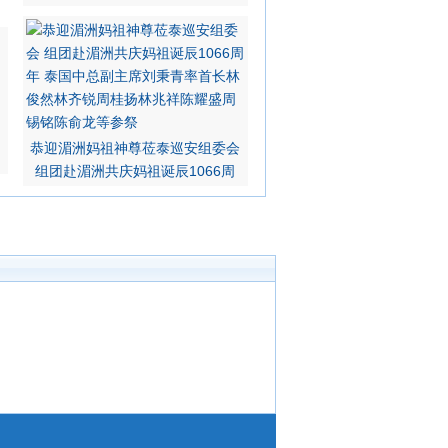
恭迎湄洲妈祖神尊莅泰巡安组委会
组团赴湄洲共庆妈祖诞辰1066周
努廷、中国大使馆王立平公参、泰
增有教授总结、高惠敏副教授主持
奈博士等发言 韩志强大使致词祝愿共同
为致谢