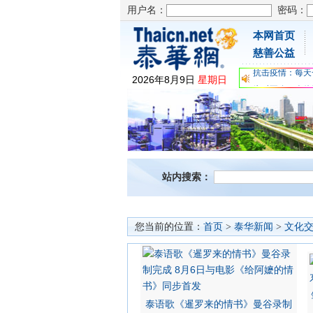
用户名：
密码：
本网首页
为时不晚，人体
慈善公益
关爱儿童健康，
抗击疫情：每天
2026
年
8
月
9
日
星期日
为时不晚，人体
关爱儿童健康，
抗击疫情：每天
站内搜索：
您当前的位置：
首页
>
泰华新闻
>
文化
泰语歌《暹罗来的情书》曼谷录制