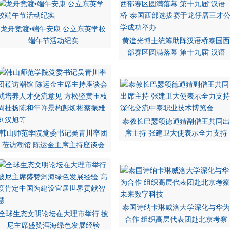
龙舟竞渡•端午安康 公立东英学校
端午节活动纪实
黄迨光博士统筹助阵汉语桥泰国西
部赛区圆满落幕 第十九届“汉语
泰教长巴瑟颂德通猜副僧王共同出
韩山师范学院党委书记吴青川率团
席主持 张建卫大使表示全力支持
莅访潮馆 陈运金主席主持座谈会
泰国诗纳卡琳威洛大学深化与华为
全球生态文明论坛在大理市举行 披
合作 组织高层代表团赴北京考察
尼主席盛赞洱海绿色发展经验