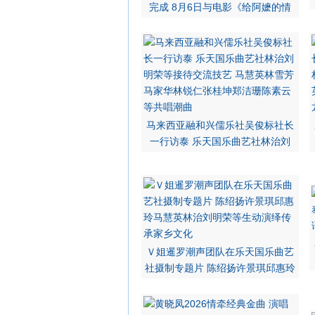
完成 8月6日与电影《给阿嬷的情
马来西亚融和兴儒乐社吴俊标社长
一行访泰 乐天国乐曲艺社林治刘
Ｖ姐暹罗潮声团队在乐天国乐曲艺
社摄制专题片 陈绍扬许景琪邱惠玲