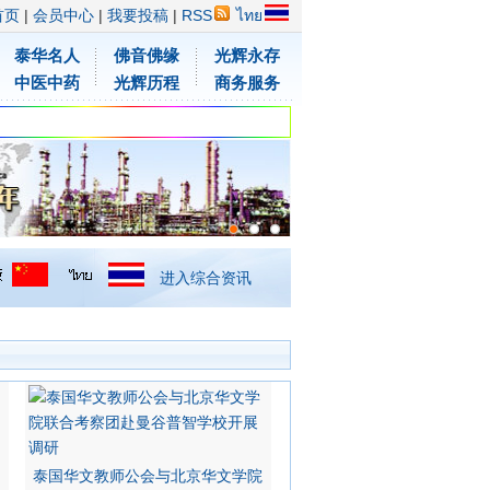
首页
|
会员中心
|
我要投稿
|
RSS
ไทย
泰华名人
佛音佛缘
光辉永存
中医中药
光辉历程
商务服务
进入综合资讯
泰国华文教师公会与北京华文学院