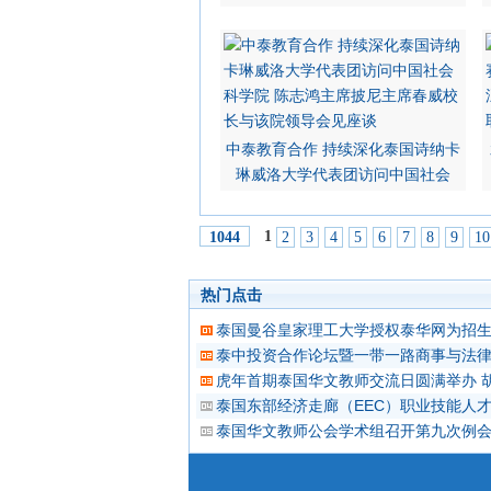
中泰教育合作 持续深化泰国诗纳卡
琳威洛大学代表团访问中国社会
1
2
3
4
5
6
7
8
9
10
1044
热门点击
泰国曼谷皇家理工大学授权泰华网为招
泰中投资合作论坛暨一带一路商事与法律
虎年首期泰国华文教师交流日圆满举办 
泰国东部经济走廊（EEC）职业技能人
泰国华文教师公会学术组召开第九次例会