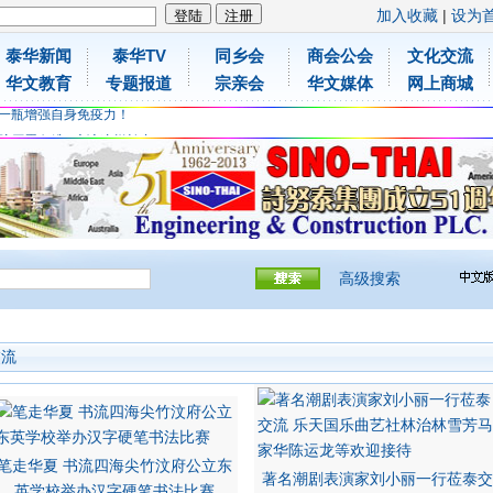
加入收藏
|
设为
泰华新闻
泰华TV
同乡会
商会公会
文化交流
胶原蛋白维C应该这样补充
华文教育
专题报道
宗亲会
华文媒体
网上商城
免费领取日本原装尤妮佳超立体儿童防飞沫口罩
一瓶增强自身免疫力！
胶原蛋白维C应该这样补充
免费领取日本原装尤妮佳超立体儿童防飞沫口罩
一瓶增强自身免疫力！
高级搜索
交流
笔走华夏 书流四海尖竹汶府公立东
著名潮剧表演家刘小丽一行莅泰交
英学校举办汉字硬笔书法比赛