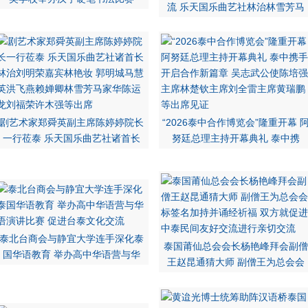
流 乐天国乐曲艺社林治林雪芳马
剧艺术家郑舜英副主席陈婷婷院长
“2026泰中合作博览会”隆重开幕 
一行莅泰 乐天国乐曲艺社诸首长
努廷总理主持开幕典礼 泰中携
泰北台商会与静宜大学连手深化泰
泰国莆仙总会会长杨艳峰拜会副僧
国华语教育 举办高中华语营与华
王赵昆通猜大师 副僧王为总会会