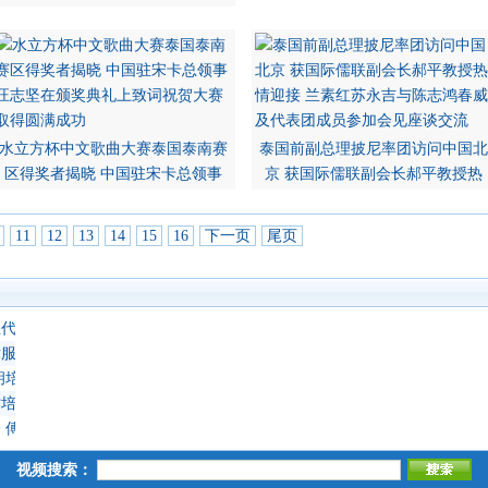
水立方杯中文歌曲大赛泰国泰南赛
泰国前副总理披尼率团访问中国北
区得奖者揭晓 中国驻宋卡总领事
京 获国际儒联副会长郝平教授热
11
12
13
14
15
16
下一页
尾页
生代理
服务中心、海南省贸促会驻泰国代表处揭牌仪式成功举行 泰国副总理阿
胡培安教授解读海外华文教育与国际中文教育的分野 罗宗正主席致词、傅
才培养高峰论坛成功举办 颂德通猜副僧王临主持指导高等教育创新部长阿
 傅增有教授、胡培安教授发言出谋划策 罗宗正主席委托郭晓辉副主席代
视频搜索：