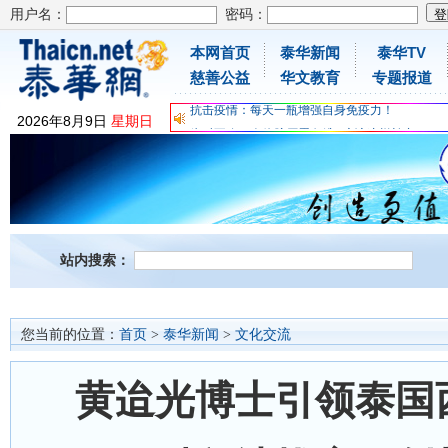
用户名：
密码：
本网首页
泰华新闻
泰华TV
慈善公益
华文教育
专题报道
为时不晚，人体胶原蛋白维C应该这样补充
关爱儿童健康，免费领取日本原装尤妮佳超立体
2026
年
8
月
9
日
星期日
抗击疫情：每天一瓶增强自身免疫力！
为时不晚，人体胶原蛋白维C应该这样补充
关爱儿童健康，免费领取日本原装尤妮佳超立体
抗击疫情：每天一瓶增强自身免疫力！
站内搜索：
您当前的位置：
首页
>
泰华新闻
>
文化交流
黄迨光博士引领泰国