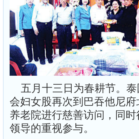
五月十三日为春耕节。泰
会妇女股再次到巴吞他尼府
养老院进行慈善访问，同时
领导的重视参与。