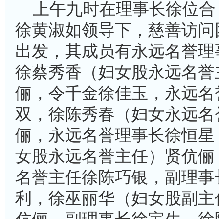
上午九时在理事长徐位合
徐黄淑如领导下，慈善访问
出发，其成员有永远名誉理
徐蔡秀香（妇女股永远名誉
俪，令千金徐佳玉，永远名
双，徐陈秀春（妇女永远名
俪，永远名誉理事长徐恒星
女股永远名誉主任）贤伉俪
名誉主任徐陈巧银，副理事
利，徐巫丽华（妇女股副主
伉俪，副理事长徐宝生，徐