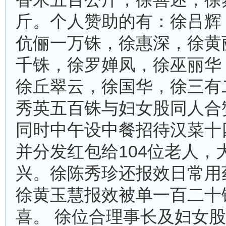
斤。个人赞助的有：徐吕辉
伉俪一万铢，徐惠深，徐黄
千铢，徐罗婵凤，徐巫丽华
徐丘翠云，徐国华，徐三有
秀英五百铢与妇女股同人合
同时中午设中餐招待汉菜十
并分发红包给104位老人，
兴。徐陈秀珍还报效日常用
徐黄玉慧报效被单一百二十
喜。 徐位合理事长及妇女