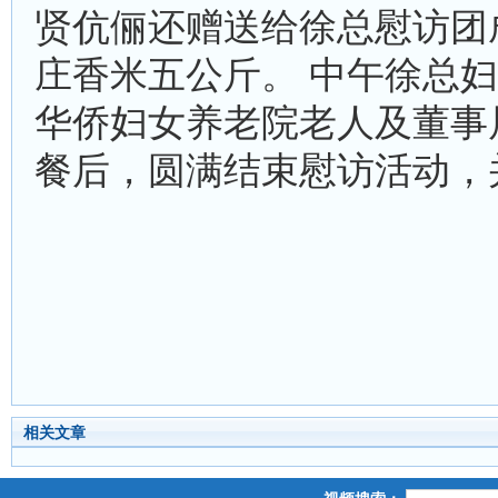
贤伉俪还赠送给徐总慰访团
庄香米五公斤。 中午徐总
华侨妇女养老院老人及董事
餐后，圆满结束慰访活动，
相关文章