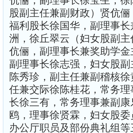
股副主任兼副财政）贤伉俪
福利股长徐国华，副理事长
洲，徐丘翠云（妇女股副主
伉俪，副理事长兼奖助学金
副理事长徐志强，妇女股副
陈秀珍，副主任兼副稽核徐
任兼交际徐陈桂花，常务理
长徐三有，常务理事兼副康
鸥，理事徐贤霖，妇女股委
办公厅职员及部份典礼组等