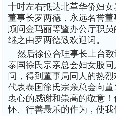
十时左右抵达北革华侨妇女
董事长罗两德，永远名誉董
顾问金玛丽等暨办公厅职员
继之由罗两德致欢迎词。
然后徐位合理事长上台致
泰国徐氏宗亲总会妇女股同
问，得到董事局同人的热烈
代表泰国徐氏宗亲总会向董
衷心的感谢和崇高的敬意！
怀、行善最乐的作为，使我