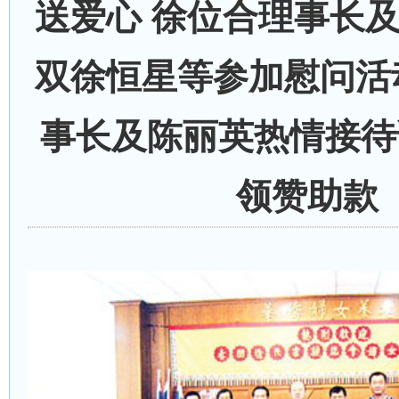
送爱心 徐位合理事长
双徐恒星等参加慰问活
事长及陈丽英热情接待
领赞助款