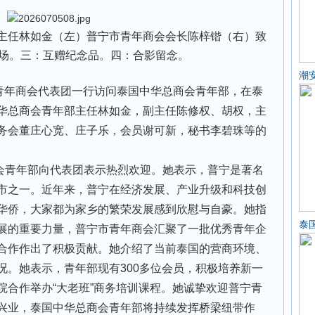
任林如金（左）普宁市青年商会会长陈梓锴（右）致
场。三：互赠纪念品。四：合影留念。
潮
市青年商会代表团一行访问泰国中华总商会青年部，在泰
华总商会青年部主任林如金，副主任陈修权、胡权，主
务会董庄心宽、庄子乐，会员谢可新，秘书李碧珠等的
会青年部向代表团表示热烈欢迎。她表示，普宁是著名
市之一。近年来，普宁在经济发展、产业升级和科技创
华侨，大家都为家乡的繁荣发展感到欣慰与自豪。她指
泰
展的重要力量，普宁市青年商会汇聚了一批优秀青年企
合作作出了积极贡献。她介绍了当前泰国的营商环境、
况。她表示，青年部现有300多位会员，积极培养新一
院合作举办“大老班”商务培训课程。她诚挚欢迎普宁青
兴业，泰国中华总商会青年部将持续发挥桥梁纽带作