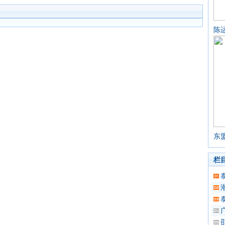
陈
东
栏