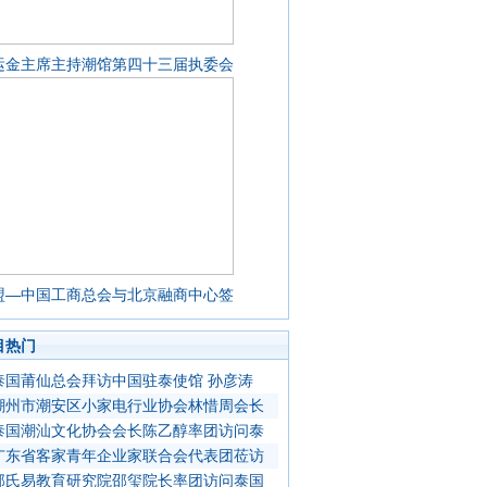
运金主席主持潮馆第四十三届执委会
盟—中国工商总会与北京融商中心签
目热门
泰国莆仙总会拜访中国驻泰使馆 孙彦涛
潮州市潮安区小家电行业协会林惜周会长
泰国潮汕文化协会会长陈乙醇率团访问泰
广东省客家青年企业家联合会代表团莅访
邵氏易教育研究院邵玺院长率团访问泰国