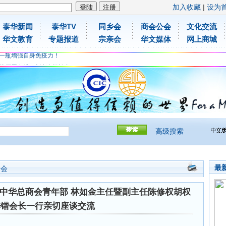
加入收藏
|
设为
泰华新闻
泰华TV
同乡会
商会公会
文化交流
胶原蛋白维C应该这样补充
华文教育
专题报道
宗亲会
华文媒体
网上商城
免费领取日本原装尤妮佳超立体儿童防飞沫口罩
一瓶增强自身免疫力！
胶原蛋白维C应该这样补充
免费领取日本原装尤妮佳超立体儿童防飞沫口罩
一瓶增强自身免疫力！
高级搜索
最
公会
中华总商会青年部 林如金主任暨副主任陈修权胡权
梓锴会长一行亲切座谈交流