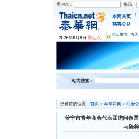
用户名：
密码：
本网首页
为时不晚，人体
慈善公益
关爱儿童健康，
抗击疫情：每天
2026
年
8
月
8
日
星期六
为时不晚，人体
关爱儿童健康，
抗击疫情：每天
站内搜索：
您当前的位置：
首页
>
泰华新闻
>
商会
普宁市青年商会代表团访问泰国
与陈