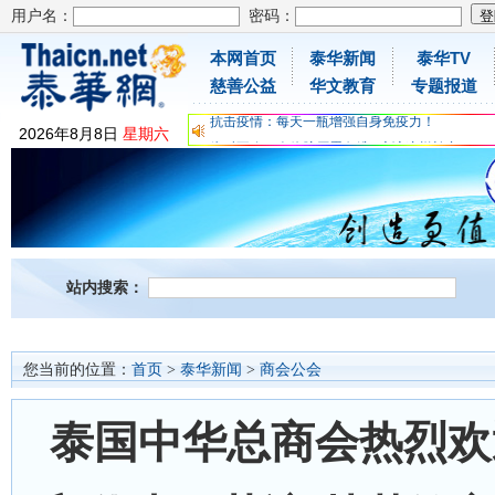
用户名：
密码：
本网首页
泰华新闻
泰华TV
慈善公益
华文教育
专题报道
为时不晚，人体胶原蛋白维C应该这样补充
2026
年
8
月
8
日
星期六
关爱儿童健康，免费领取日本原装尤妮佳超立体
抗击疫情：每天一瓶增强自身免疫力！
为时不晚，人体胶原蛋白维C应该这样补充
关爱儿童健康，免费领取日本原装尤妮佳超立体
抗击疫情：每天一瓶增强自身免疫力！
站内搜索：
您当前的位置：
首页
>
泰华新闻
>
商会公会
泰国中华总商会热烈欢