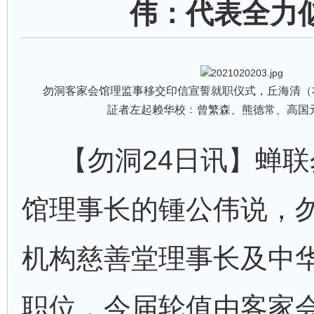
伟：代表全力
勿洞客家会馆理监事移交印信宣誓就职仪式，丘海清（
証者左起赖华校﹕曾繁森、熊德常、高国
【勿洞24日讯】蝉联
馆理事长的锺公伟说，
机构慈善堂理事长及中
职位，今届轮值由客家