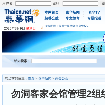
用户名：
密码：
本网首页
泰华新闻
泰华TV
为时不晚，人体胶原蛋白维C应该这样补充
慈善公益
华文教育
专题报道
关爱儿童健康，免费领取日本原装尤妮佳超立体
抗击疫情：每天一瓶增强自身免疫力！
2026
年
8
月
9
日
星期日
为时不晚，人体胶原蛋白维C应该这样补充
关爱儿童健康，免费领取日本原装尤妮佳超立体
抗击疫情：每天一瓶增强自身免疫力！
站内搜索：
您当前的位置：
首页
>
泰华新闻
>
商会公会
勿洞客家会馆管理2组