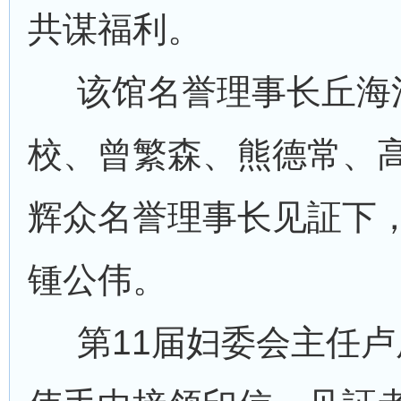
共谋福利。
该馆名誉理事长丘海
校、曾繁森、熊德常、
辉众名誉理事长见証下
锺公伟。
第11届妇委会主任