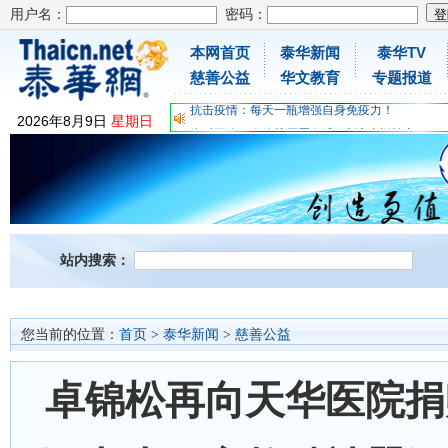
用户名：
密码：
本网首页
泰华新闻
泰华TV
慈善公益
华文教育
专题报道
为时不晚，人体胶原蛋白维C应该这样补充
2026
年
8
月
9
日
星期日
关爱儿童健康，免费领取日本原装尤妮佳超立体
抗击疫情：每天一瓶增强自身免疫力！
为时不晚，人体胶原蛋白维C应该这样补充
关爱儿童健康，免费领取日本原装尤妮佳超立体
抗击疫情：每天一瓶增强自身免疫力！
站内搜索：
您当前的位置：
首页
>
泰华新闻
>
慈善公益
卓锦松再向天华医院捐