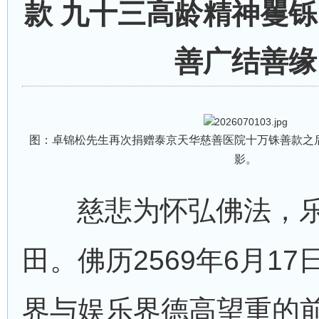
款 九十三高龄精神矍铄
善广结善缘
图：卓锦松先生再次捐赠泰京天华慈善医院十万铢善款之
影。
慈悲为怀弘佛法，乐
田。佛历2569年6月1
界与娱乐界德高望重的