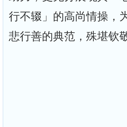
行不辍」的高尚情操，
悲行善的典范，殊堪钦