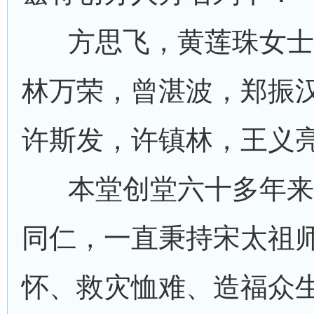
方思飞，黄莲珠女士
林万荣，曾湛波，郑振
许斯发，许镇林，王义
本堂创堂六十多年来
同仁，一直秉持宋太祖师
怀、救灾恤难、造福众生