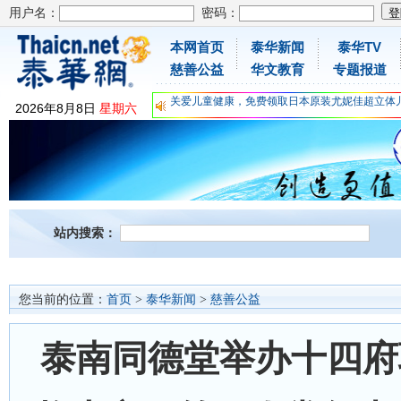
用户名：
密码：
本网首页
泰华新闻
泰华TV
慈善公益
华文教育
专题报道
为时不晚，人体胶原蛋白维C应该这样补充
关爱儿童健康，免费领取日本原装尤妮佳超立体
2026
年
8
月
8
日
星期六
抗击疫情：每天一瓶增强自身免疫力！
为时不晚，人体胶原蛋白维C应该这样补充
关爱儿童健康，免费领取日本原装尤妮佳超立体
抗击疫情：每天一瓶增强自身免疫力！
站内搜索：
您当前的位置：
首页
>
泰华新闻
>
慈善公益
泰南同德堂举办十四府