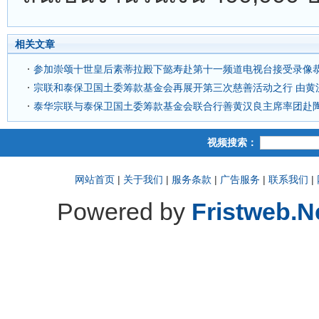
相关文章
参加崇颂十世皇后素蒂拉殿下懿寿赴第十一频道电视台接受录像恭
宗联和泰保卫国土委筹款基金会再展开第三次慈善活动之行 由黄
泰华宗联与泰保卫国土委筹款基金会联合行善黄汉良主席率团赴
视频搜索：
网站首页
|
关于我们
|
服务条款
|
广告服务
|
联系我们
|
Powered by
Fristweb.N