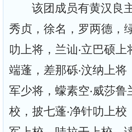
该团成员有黄汉良
秀贞，徐名，罗两德，绿
叻上将，兰讪‧立巴硕上
端蓬，差那砾‧汶纳上将
军少将，蠓素空‧威莎鲁
校，披七蓬‧净针叻上校
军上校，哇拉干上校，