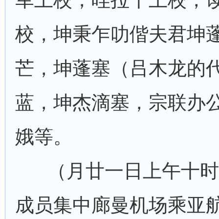
校，坤秉乍叻偕夫君坤
芒，坤蓬塞（吕木龙的
蓝，坤杰滴塞，宗联办
娥等。
（月廿一日上午十时
成员集中廊曼机场乘亚