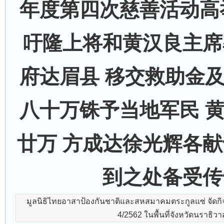
年度第四次慈善活动高
吁隆上将和黄汉良主席
府达眉县 移交救助金
八十万铢予当地军民 
廿万 方成达徐光辉各献
到之处备受传
มูลนิธิไทยอาสาป้องกันชาติและสหสมาคมตระกูลแซ่ จัดกิ
4/2562 ในพื้นที่จังหวัดนราธิวา