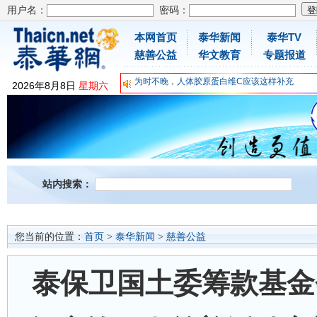
用户名：
密码：
本网首页
泰华新闻
泰华TV
慈善公益
华文教育
专题报道
为时不晚，人体胶原蛋白维C应该这样补充
关爱儿童健康，免费领取日本原装尤妮佳超立体
2026
年
8
月
8
日
星期六
抗击疫情：每天一瓶增强自身免疫力！
为时不晚，人体胶原蛋白维C应该这样补充
关爱儿童健康，免费领取日本原装尤妮佳超立体
抗击疫情：每天一瓶增强自身免疫力！
站内搜索：
您当前的位置：
首页
>
泰华新闻
>
慈善公益
泰保卫国土委筹款基金