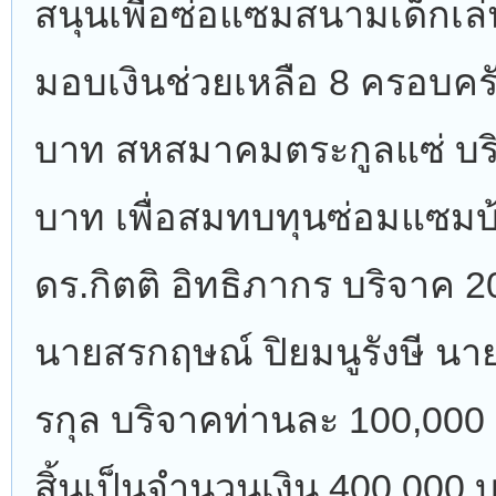
สนุนเพื่อซ่อแซมสนามเด็กเล
มอบเงินช่วยเหลือ 8 ครอบคร
บาท สหสมาคมตระกูลแซ่ บร
บาท เพื่อสมทบทุนซ่อมแซมบ้า
ดร.กิตติ อิทธิภากร บริจาค 
นายสรกฤษณ์ ปิยมนูรังษี นาย
รกุล บริจาคท่านละ 100,000 
สิ้นเป็นจำนวนเงิน 400,000 