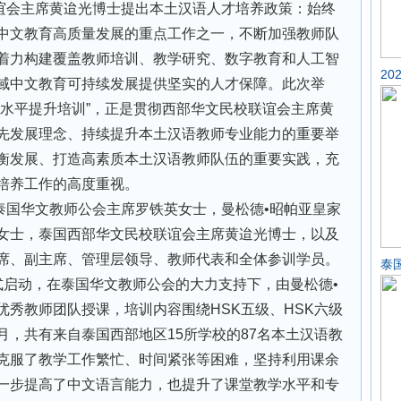
谊会主席黄迨光博士提出本土汉语人才培养政策：始终
中文教育高质量发展的重点工作之一，不断加强教师队
着力构建覆盖教师培训、教学研究、数字教育和人工智
2
域中文教育可持续发展提供坚实的人才保障。此次举
文水平提升培训”，正是贯彻西部华文民校联谊会主席黄
先发展理念、持续提升本土汉语教师专业能力的重要举
衡发展、打造高素质本土汉语教师队伍的重要实践，充
培养工作的高度重视。
泰国华文教师公会主席罗铁英女士，曼松德•昭帕亚皇家
女士，泰国西部华文民校联谊会主席黄迨光博士，以及
席、副主席、管理层领导、教师代表和全体参训学员。
泰
正式启动，在泰国华文教师公会的大力支持下，由曼松德•
优秀教师团队授课，培训内容围绕HSK五级、HSK六级
月，共有来自泰国西部地区15所学校的87名本土汉语教
克服了教学工作繁忙、时间紧张等困难，坚持利用课余
一步提高了中文语言能力，也提升了课堂教学水平和专