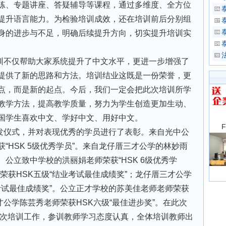
练、专题讲座、答疑辅导等课程，通过多维度、全方位
提升语言能力。为检验培训成效，还在培训前后分别组
身的进步与不足，明确后续提升方向，切实提升培训实
训不仅帮助大家系统提升了中文水平，更进一步增强了
提供了新的思路和方法。培训结业这既是一份荣誉，更
点，而是新的起点。今后，我们一定会把此次培训所学
教学方法，提高教学质量，努力为学生创造更加生动、
国学生喜欢中文、学好中文、用好中文。
发仪式，并对表现优秀的学员进行了表彰。来自光中公
“HSK 5级优秀学员”。来自龙仔厝三才公学的林妙雨
公立致中学校的洪丽娟老师荣获“HSK 6级优秀学
荣获HSK五级“结业考试最佳成绩奖”；龙仔厝三才公学
考试最佳成绩奖”。公立正才学校的苏美佳老师老师荣获
才公学陈芸秀老师荣获HSK六级“最佳进步奖”。在此次
本次培训工作，参训教师学习态度认真，全体培训教师出