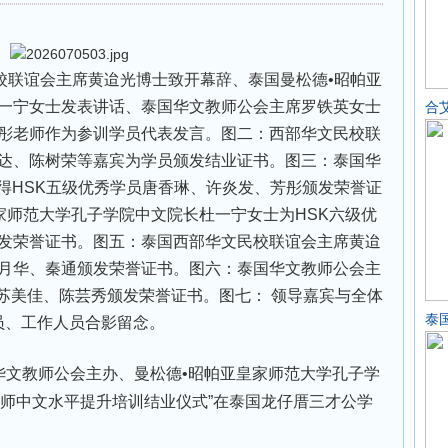
联谊会主席黄迨光博士致开幕辞、泰国曼松德•昭帕亚
一宁女士发表讲话、泰国华文教师公会主席罗铁英女士
合
彤老师作为参训学员代表发言。图二：西部华文民校联
达、陈树荣等嘉宾为学员颁发结业证书。图三：泰国华
得HSK五级优秀学员唐香琳、许炎发、芳彤颁发荣誉证
家师范大学孔子学院中文院长杜一宁女士为HSK六级优
发荣誉证书。图五：泰国西部华文民校联谊会主席黄迨
月华、秦通颁发荣誉证书。图六：泰国华文教师公会主
苏美佳、陈芸秀颁发荣誉证书。图七： 领导嘉宾与全体
泰
员、工作人员合影留念。
华文教师公会主办、曼松德•昭帕亚皇家师范大学孔子学
教师中文水平提升培训结业仪式”在泰国龙仔厝三才公学