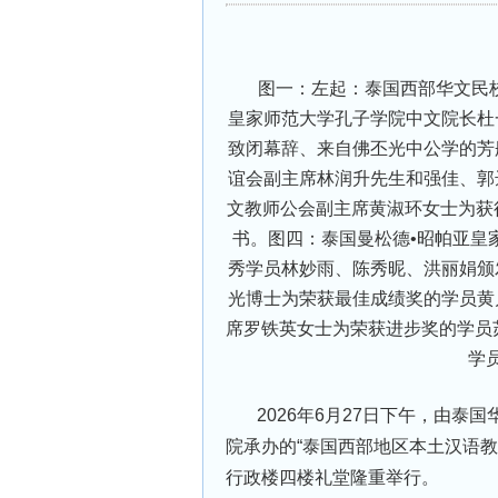
图一：左起：泰国西部华文民校
皇家师范大学孔子学院中文院长杜
致闭幕辞、来自佛丕光中公学的芳
谊会副主席林润升先生和强佳、郭
文教师公会副主席黄淑环女士为获
书。图四：泰国曼松德•昭帕亚皇
秀学员林妙雨、陈秀昵、洪丽娟颁
光博士为荣获最佳成绩奖的学员黄
席罗铁英女士为荣获进步奖的学员
学
2026年6月27日下午，由泰国
院承办的“泰国西部地区本土汉语
行政楼四楼礼堂隆重举行。