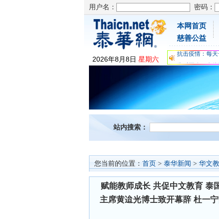
用户名：
密码：
本网首页
为时不晚，人体
慈善公益
关爱儿童健康，
抗击疫情：每天
2026
年
8
月
8
日
星期六
为时不晚，人体
关爱儿童健康，
抗击疫情：每天
站内搜索：
您当前的位置：
首页
>
泰华新闻
>
华文
赋能教师成长 共促中文教育 
主席黄迨光博士致开幕辞 杜一宁