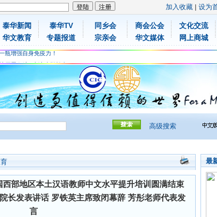
加入收藏
|
设为
泰华新闻
泰华TV
同乡会
商会公会
文化交流
胶原蛋白维C应该这样补充
华文教育
专题报道
宗亲会
华文媒体
网上商城
免费领取日本原装尤妮佳超立体儿童防飞沫口罩
一瓶增强自身免疫力！
胶原蛋白维C应该这样补充
免费领取日本原装尤妮佳超立体儿童防飞沫口罩
一瓶增强自身免疫力！
高级搜索
最
教育
泰国西部地区本土汉语教师中文水平提升培训圆满结束
院长发表讲话 罗铁英主席致闭幕辞 芳彤老师代表发
言