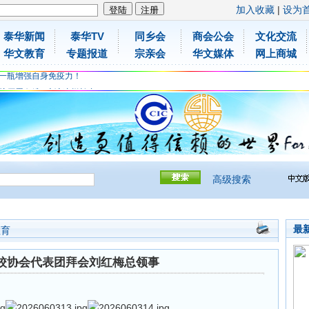
加入收藏
|
设为
泰华新闻
泰华TV
同乡会
商会公会
文化交流
胶原蛋白维C应该这样补充
华文教育
专题报道
宗亲会
华文媒体
网上商城
免费领取日本原装尤妮佳超立体儿童防飞沫口罩
一瓶增强自身免疫力！
胶原蛋白维C应该这样补充
免费领取日本原装尤妮佳超立体儿童防飞沫口罩
一瓶增强自身免疫力！
高级搜索
最
教育
校协会代表团拜会刘红梅总领事