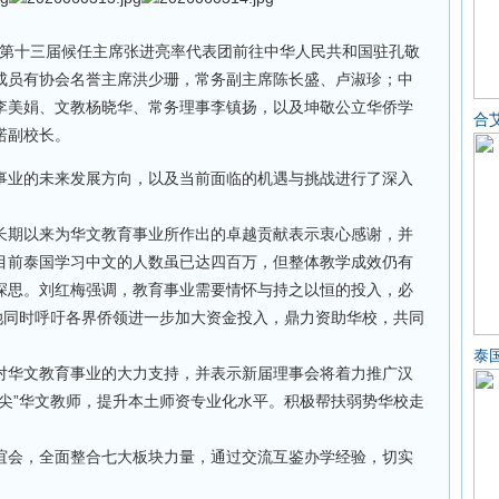
会第十三届候任主席张进亮率代表团前往中华人民共和国驻孔敬
成员有协会名誉主席洪少珊，常务副主席陈长盛、卢淑珍；中
李美娟、文教杨晓华、常务理事李镇扬，以及坤敬公立华侨学
合
诺副校长。
业的未来发展方向，以及当前面临的机遇与挑战进行了深入
期以来为华文教育事业所作出的卓越贡献表示衷心感谢，并
目前泰国学习中文的人数虽已达四百万，但整体教学成效仍有
深思。刘红梅强调，教育事业需要情怀与持之以恒的投入，必
她同时呼吁各界侨领进一步加大资金投入，鼎力资助华校，共同
泰
华文教育事业的大力支持，并表示新届理事会将着力推广汉
尖”华文教师，提升本土师资专业化水平。积极帮扶弱势华校走
会，全面整合七大板块力量，通过交流互鉴办学经验，切实