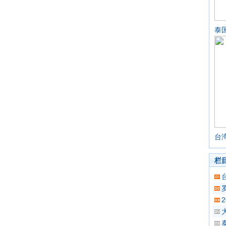
泰
台
栏