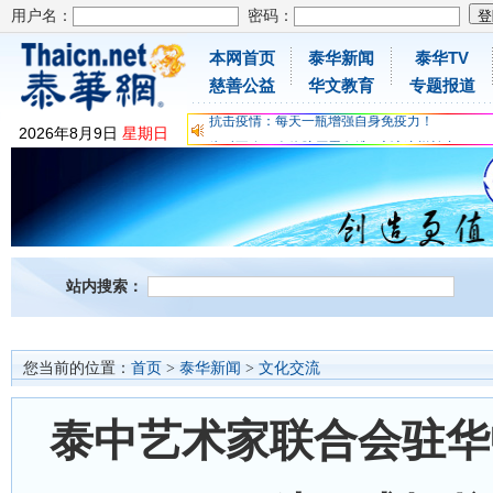
用户名：
密码：
本网首页
泰华新闻
泰华TV
慈善公益
华文教育
专题报道
为时不晚，人体胶原蛋白维C应该这样补充
2026
年
8
月
9
日
星期日
关爱儿童健康，免费领取日本原装尤妮佳超立体
抗击疫情：每天一瓶增强自身免疫力！
为时不晚，人体胶原蛋白维C应该这样补充
关爱儿童健康，免费领取日本原装尤妮佳超立体
抗击疫情：每天一瓶增强自身免疫力！
站内搜索：
您当前的位置：
首页
>
泰华新闻
>
文化交流
泰中艺术家联合会驻华