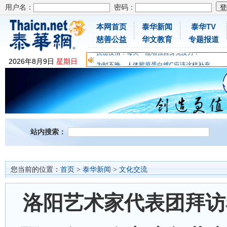
用户名：
密码：
本网首页
泰华新闻
泰华TV
慈善公益
华文教育
专题报道
为时不晚，人体胶原蛋白维C应该这样补充
2026
年
8
月
9
日
星期日
关爱儿童健康，免费领取日本原装尤妮佳超立体
抗击疫情：每天一瓶增强自身免疫力！
为时不晚，人体胶原蛋白维C应该这样补充
关爱儿童健康，免费领取日本原装尤妮佳超立体
抗击疫情：每天一瓶增强自身免疫力！
站内搜索：
您当前的位置：
首页
>
泰华新闻
>
文化交流
洛阳艺术家代表团拜访