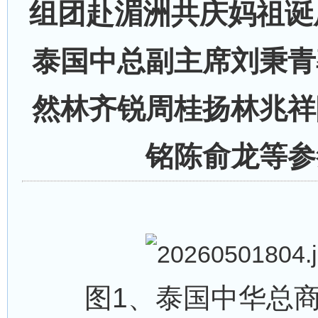
组团赴湄洲共庆妈祖诞辰
泰国中总副主席刘秉青
然林齐锐周桂扬林兆祥
铭陈俞龙等参
图1、泰国中华总商