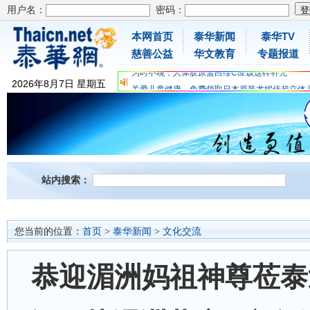
用户名：
密码：
本网首页
泰华新闻
泰华TV
慈善公益
华文教育
专题报道
为时不晚，人体胶原蛋白维C应该这样补充
关爱儿童健康，免费领取日本原装尤妮佳超立体
2026
年
8
月
7
日
星期五
抗击疫情：每天一瓶增强自身免疫力！
为时不晚，人体胶原蛋白维C应该这样补充
关爱儿童健康，免费领取日本原装尤妮佳超立体
抗击疫情：每天一瓶增强自身免疫力！
站内搜索：
您当前的位置：
首页
>
泰华新闻
>
文化交流
恭迎湄洲妈祖神尊莅泰