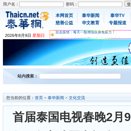
用户名：
密码：
本网首页
泰华新闻
泰华TV
慈善公益
华文教育
专题报道
为时不晚，人体胶原蛋白维C应该这样补充
2026
年
8
月
9
日
星期日
关爱儿童健康，免费领取日本原装尤妮佳超立体
抗击疫情：每天一瓶增强自身免疫力！
为时不晚，人体胶原蛋白维C应该这样补充
关爱儿童健康，免费领取日本原装尤妮佳超立体
抗击疫情：每天一瓶增强自身免疫力！
站内搜索：
您当前的位置：
首页
>
泰华新闻
>
文化交流
首届泰国电视春晚2月