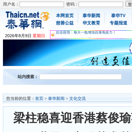
用户名：
密码：
本网首页
泰华新闻
泰华TV
为时不晚，人体胶原蛋白维C应该这样补充
慈善公益
华文教育
专题报道
关爱儿童健康，免费领取日本原装尤妮佳超立体
抗击疫情：每天一瓶增强自身免疫力！
2026
年
8
月
9
日
星期日
为时不晚，人体胶原蛋白维C应该这样补充
关爱儿童健康，免费领取日本原装尤妮佳超立体
抗击疫情：每天一瓶增强自身免疫力！
站内搜索：
您当前的位置：
首页
>
泰华新闻
>
文化交流
梁柱稳喜迎香港蔡俊瑜