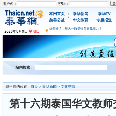
用户名：
密码：
本网首页
泰华新闻
泰华TV
为时不晚，人体胶原蛋白维C应该这样补充
慈善公益
华文教育
专题报道
关爱儿童健康，免费领取日本原装尤妮佳超立体
抗击疫情：每天一瓶增强自身免疫力！
2026
年
8
月
9
日
星期日
为时不晚，人体胶原蛋白维C应该这样补充
关爱儿童健康，免费领取日本原装尤妮佳超立体
抗击疫情：每天一瓶增强自身免疫力！
站内搜索：
您当前的位置：
首页
>
泰华新闻
>
文化交流
第十六期泰国华文教师