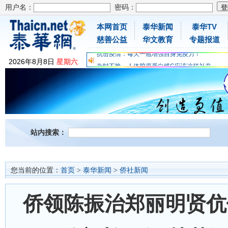
用户名：
密码：
本网首页
泰华新闻
泰华TV
慈善公益
华文教育
专题报道
为时不晚，人体胶原蛋白维C应该这样补充
2026
年
8
月
8
日
星期六
关爱儿童健康，免费领取日本原装尤妮佳超立体
抗击疫情：每天一瓶增强自身免疫力！
为时不晚，人体胶原蛋白维C应该这样补充
关爱儿童健康，免费领取日本原装尤妮佳超立体
抗击疫情：每天一瓶增强自身免疫力！
站内搜索：
您当前的位置：
首页
>
泰华新闻
>
侨社新闻
侨领陈振治郑丽明贤伉