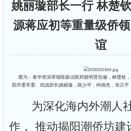
姚丽璇部长一行 林楚
源蒋应初等重量级侨领
谊
图为：泰华资深侨领陈振治陈郑丽明贤伉俪，林楚钦，
阳市委常委、统战部长姚丽璇，陈少平，柯雄杰，张汉平
为深化海内外潮人社
作， 推动揭阳潮侨坊建