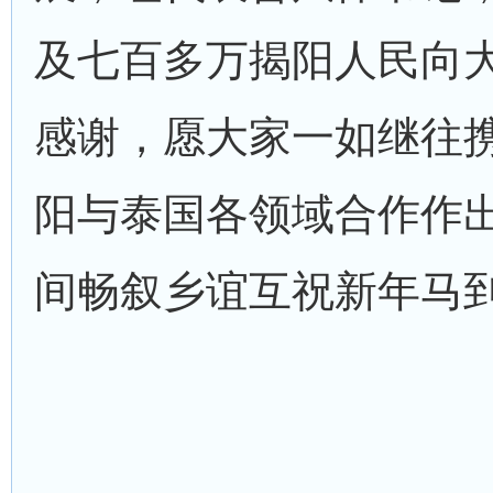
及七百多万揭阳人民向
感谢，愿大家一如继往
阳与泰国各领域合作作
间畅叙乡谊互祝新年马