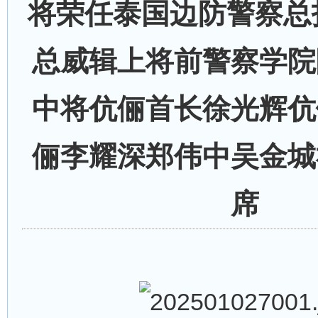
将荣任泰国边防警察总
总威辑上将前警察学院
中将伉俪首长徐光辉伉
俪李耀深郑伟中吴金城
席