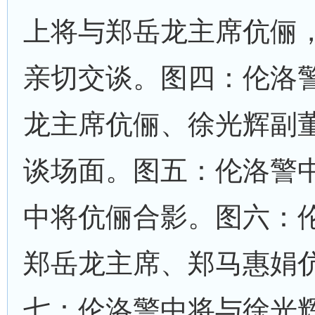
上将与郑岳龙主席伉俪
亲切交谈。图四：伦洛
龙主席伉俪、徐光辉副
谈场面。图五：伦洛警
中将伉俪合影。图六：
郑岳龙主席、郑马惠娟
七：伦洛警中将与徐光