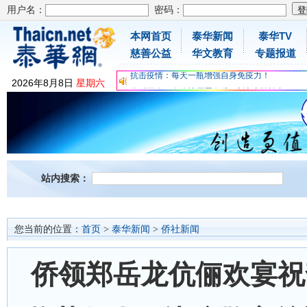
用户名：
密码：
本网首页
泰华新闻
泰华TV
为时不晚，人体胶原蛋白维C应该这样补充
慈善公益
华文教育
专题报道
关爱儿童健康，免费领取日本原装尤妮佳超立体
抗击疫情：每天一瓶增强自身免疫力！
2026
年
8
月
8
日
星期六
为时不晚，人体胶原蛋白维C应该这样补充
关爱儿童健康，免费领取日本原装尤妮佳超立体
抗击疫情：每天一瓶增强自身免疫力！
站内搜索：
您当前的位置：
首页
>
泰华新闻
>
侨社新闻
侨领郑岳龙伉俪欢宴祝