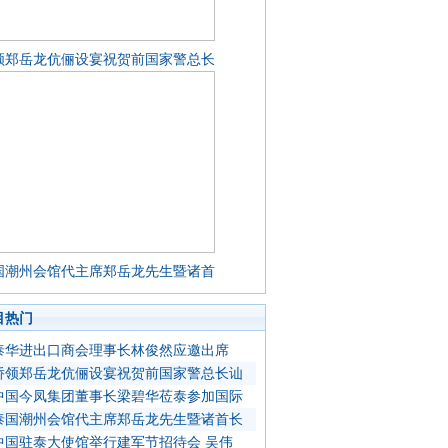
领郑岳龙伉俪设宴祝贺前国家警总长
国潮州会馆代主席郑岳龙先生暨诸首
目热门
泰华进出口商会理事长林俊然应邀出席
侨领郑岳龙伉俪设宴祝贺前国家警总长讪
中国今凤集团董事长梁碧华莅泰参加国际
泰国潮州会馆代主席郑岳龙先生暨诸首长
中国驻泰大使馆举行建军节招待会 吴伟