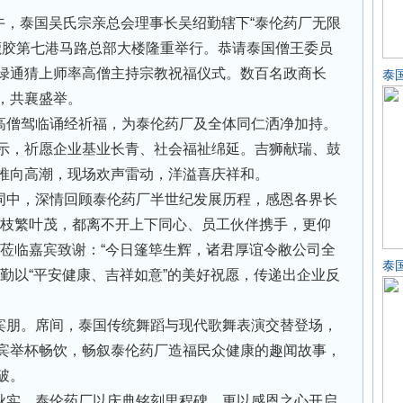
午，泰国吴氏宗亲总会理事长吴绍勤辖下“泰伦药厂无限
兰鹿胶第七港马路总部大楼隆重举行。恭请泰国僧王委员
绿通猜上师率高僧主持宗教祝福仪式。数百名政商长
泰
堂，共襄盛举。
高僧驾临诵经祈福，为泰伦药厂及全体同仁洒净加持。
示，祈愿企业基业长青、社会福祉绵延。吉狮献瑞、鼓
推向高潮，现场欢声雷动，洋溢喜庆祥和。
词中，深情回顾泰伦药厂半世纪发展历程，感恩各界长
日枝繁叶茂，都离不开上下同心、员工伙伴携手，更仰
向莅临嘉宾致谢：“今日篷筚生辉，诸君厚谊令敝公司全
泰
勤以“平安健康、吉祥如意”的美好祝愿，传递出企业反
宾朋。席间，泰国传统舞蹈与现代歌舞表演交替登场，
宾举杯畅饮，畅叙泰伦药厂造福民众健康的趣闻故事，
突破。
秋实。泰伦药厂以庆典铭刻里程碑，更以感恩之心开启