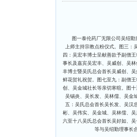
图一泰伦药厂无限公司吴绍勤董
上师主持宗教点粉仪式。图三：
四：吴宏丰博士呈献善款予副僧王
事长及嘉宾吴宏丰、吴威创、吴林
丰博士暨吴氏总会首长吴威创、吴
鲜花贺礼祝贺。图七至九：副僧王
创、吴金城社长等亲切寒暄。图十
吴锡炎、吴长发、吴林儒、吴金
五：吴氏总会首长吴长发、吴汉
彬、吴伟实、吴金城、吴林儒、吴
六至十八吴氏总会首长吴好如、吴
等与吴绍勤理事长