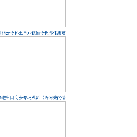
刘丽云令孙王卓武伉俪令长郎伟集君
华进出口商会专场观影《给阿嬷的情