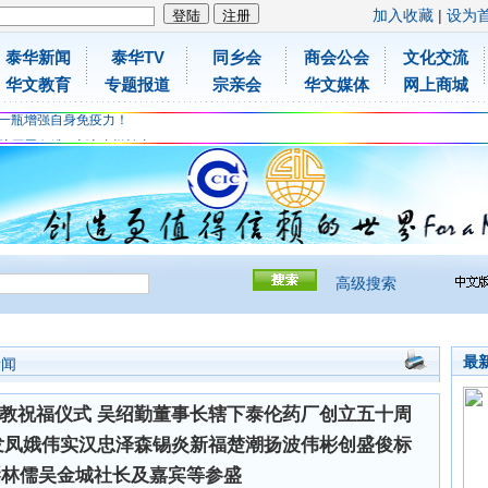
加入收藏
|
设为
泰华新闻
泰华TV
同乡会
商会公会
文化交流
胶原蛋白维C应该这样补充
华文教育
专题报道
宗亲会
华文媒体
网上商城
免费领取日本原装尤妮佳超立体儿童防飞沫口罩
一瓶增强自身免疫力！
胶原蛋白维C应该这样补充
免费领取日本原装尤妮佳超立体儿童防飞沫口罩
一瓶增强自身免疫力！
高级搜索
最
新闻
教祝福仪式 吴绍勤董事长辖下泰伦药厂创立五十周
发凤娥伟实汉忠泽森锡炎新福楚潮扬波伟彬创盛俊标
琴林儒吴金城社长及嘉宾等参盛