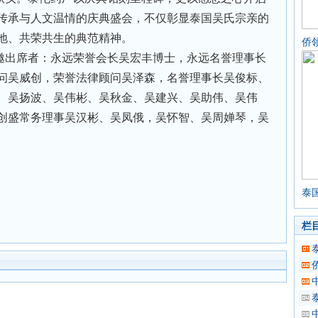
传承与人文温情的庆典盛会，不仅彰显泰国吴氏宗亲的
地、共荣共生的典范精神。
侨
邀出席者：永远荣誉会长吴宏丰博士，永远名誉理事长
问吴威创，荣誉法律顾问吴泽森，名誉理事长吴俊标、
、吴扬波、吴伟彬、吴秋金、吴建兴、吴助伟、吴伟
创盛常务理事吴汉彬、吴凤俄，吴怀智、吴周婵琴，吴
泰
栏