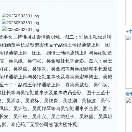
王
事长主持佛祖及泰僧前明烛。图二：副僧王颂绿通猜
吴绍勤董事长呈献袈裟佛品予副僧王颂绿通猜上师。图
颂绿通猜上师。图五：副僧王颂绿通猜上师与吴绍勤董
儒、吴凤娥、吴伟彬、吴金城社长等合影。图六：吴宏
好如、吴林儒、吴锡炎、吴金城等向吴绍勤理事长赠送
颂绿通猜上师与吴绍勤董事长及嘉宾吴宏丰博士、吴威
至十二：副僧王颂绿通猜上师，嘉宾吴威创、吴伟实、
城社长等与吴绍勤董事长及董事成员合影。图十三至十
泰
忠、吴泽森、吴俊标、吴锡炎、吴楚潮、吴扬波、吴伟
凤娥、吴怀智、吴周婵琴等与吴绍勤理事长合影。图十
长发、吴伟彬、吴伟实、吴金城社长、吴林儒、吴凤娥
合影。泰伦药厂无限公司总部大楼外观。