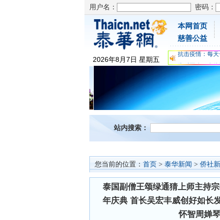
用户名：
密码：
本网首页
为时不晚，人体
慈善公益
关爱儿童健康，
抗击疫情：每天
2026
年
8
月
7
日
星期五
为时不晚，人体
关爱儿童健康，
抗击疫情：每天
站内搜索：
您当前的位置：
首页
>
泰华新闻
>
侨社
泰国副僧王颂绿通猜上师主持宗
年庆典 首长吴宏丰威创好如长
怀智周婵