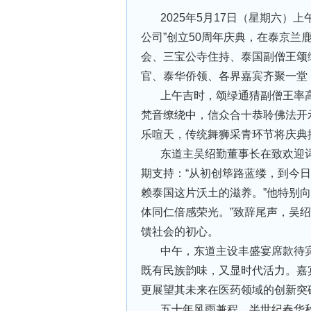
2025年5月17日（星期六）上
公司”创立50周年庆典，在泰京
会、三宝公寺住持、泰国副僧王颂
官、泰华侨领、各界嘉宾齐聚一
上午吉时，颂绿通猜副僧王率
梵音缭绕中，信众合十恭聆佛法开
乐喧天，传统舞狮采青环节将庆典
东道主吴绍勤董事长在致欢迎
期支持：“从初创筚路蓝缕，到今
赖泰国这片沃土的滋养。”他特别
体同仁倍感荣光。”致辞尾声，吴绍
馈社会的初心。
中午，东道主设丰盛宴席款待
既有民族韵味，又显时代活力。嘉
更展望其未来在医药领域的创新
五十年风雨兼程，半世纪春华