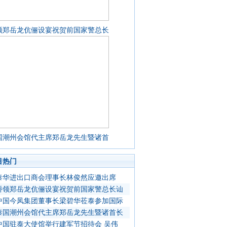
领郑岳龙伉俪设宴祝贺前国家警总长
国潮州会馆代主席郑岳龙先生暨诸首
目热门
泰华进出口商会理事长林俊然应邀出席
侨领郑岳龙伉俪设宴祝贺前国家警总长讪
中国今凤集团董事长梁碧华莅泰参加国际
泰国潮州会馆代主席郑岳龙先生暨诸首长
中国驻泰大使馆举行建军节招待会 吴伟