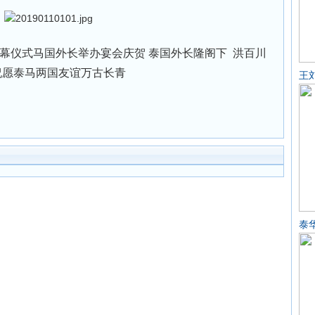
仪式马国外长举办宴会庆贺 泰国外长隆阁下 洪百川
祝愿泰马两国友谊万古长青
王
泰