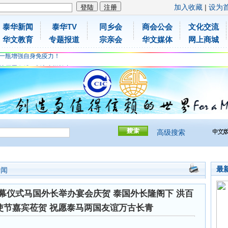
加入收藏
|
设为
泰华新闻
泰华TV
同乡会
商会公会
文化交流
胶原蛋白维C应该这样补充
华文教育
专题报道
宗亲会
华文媒体
网上商城
免费领取日本原装尤妮佳超立体儿童防飞沫口罩
一瓶增强自身免疫力！
胶原蛋白维C应该这样补充
免费领取日本原装尤妮佳超立体儿童防飞沫口罩
一瓶增强自身免疫力！
高级搜索
最
新闻
幕仪式马国外长举办宴会庆贺 泰国外长隆阁下 洪百
使节嘉宾莅贺 祝愿泰马两国友谊万古长青