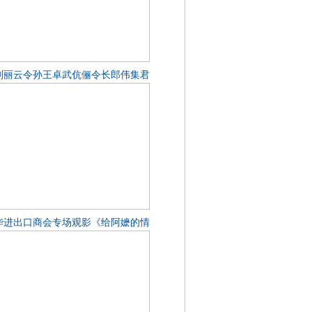
刘丽云令孙王卓武伉俪令长郎伟集君
华进出口商会专场观影《给阿嬷的情