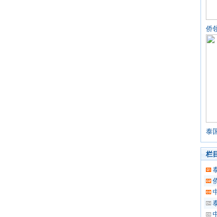
侨
泰
栏