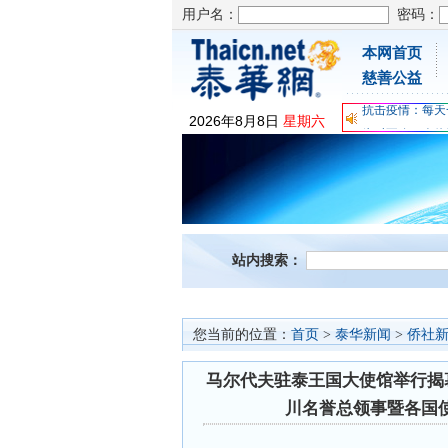
用户名：
密码：
本网首页
为时不晚，人体
慈善公益
关爱儿童健康，
抗击疫情：每天
2026
年
8
月
8
日
星期六
为时不晚，人体
关爱儿童健康，
抗击疫情：每天
站内搜索：
您当前的位置：
首页
>
泰华新闻
>
侨社
马尔代夫驻泰王国大使馆举行揭
川名誉总领事暨各国