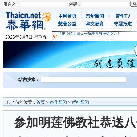
用户名：
密码：
本网首页
泰华新闻
泰华TV
为时不晚，人体胶原蛋白维C应该这样补充
慈善公益
华文教育
专题报道
关爱儿童健康，免费领取日本原装尤妮佳超立体
抗击疫情：每天一瓶增强自身免疫力！
2026
年
8
月
7
日
星期五
为时不晚，人体胶原蛋白维C应该这样补充
关爱儿童健康，免费领取日本原装尤妮佳超立体
抗击疫情：每天一瓶增强自身免疫力！
站内搜索：
您当前的位置：
首页
>
泰华新闻
>
侨社新闻
参加明莲佛教社恭送八