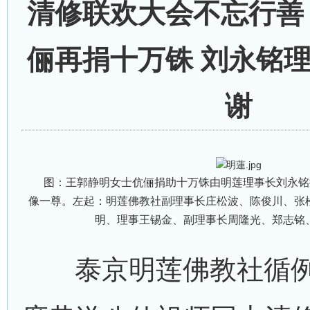
清修联欢大会不忘行善
俪再捐十万铢 刘永铭
谢
图：王郭静明女士伉俪捐助十万铢由明莲理事长刘永铭
像一尊。左起：明莲佛教社副理事长庄松波、陈俊川、张
明、理事王锡金、副理事长周隆光、郑志铭
泰京明莲佛教社循例