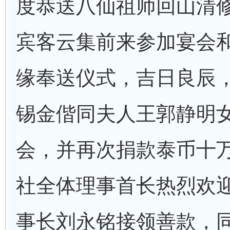
度恭送八仙祖师回山清
宾客云集前来参加宴会
缘奉送仪式，吉日良辰
锡金偕同夫人王郭静明
会，并再次捐款泰币十
社全体理事首长热烈欢
事长刘永铭接领善款，