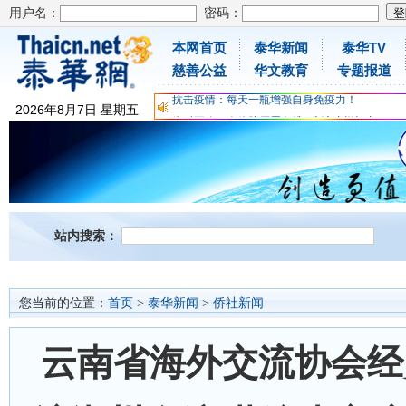
用户名：
密码：
本网首页
泰华新闻
泰华TV
慈善公益
华文教育
专题报道
为时不晚，人体胶原蛋白维C应该这样补充
关爱儿童健康，免费领取日本原装尤妮佳超立体
2026
年
8
月
7
日
星期五
抗击疫情：每天一瓶增强自身免疫力！
为时不晚，人体胶原蛋白维C应该这样补充
关爱儿童健康，免费领取日本原装尤妮佳超立体
抗击疫情：每天一瓶增强自身免疫力！
站内搜索：
您当前的位置：
首页
>
泰华新闻
>
侨社新闻
云南省海外交流协会经