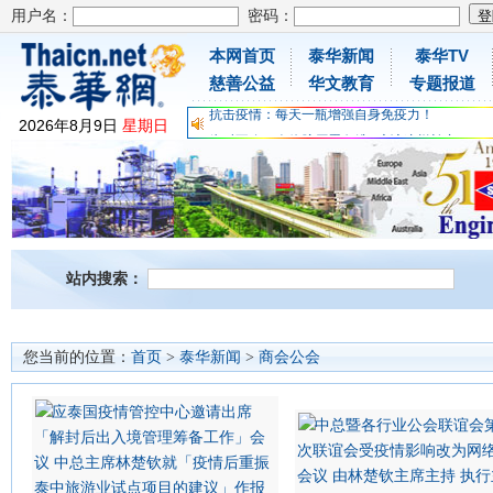
用户名：
密码：
本网首页
泰华新闻
泰华TV
为时不晚，人体胶原蛋白维C应该这样补充
慈善公益
华文教育
专题报道
关爱儿童健康，免费领取日本原装尤妮佳超立体
抗击疫情：每天一瓶增强自身免疫力！
2026
年
8
月
9
日
星期日
为时不晚，人体胶原蛋白维C应该这样补充
关爱儿童健康，免费领取日本原装尤妮佳超立体
抗击疫情：每天一瓶增强自身免疫力！
站内搜索：
您当前的位置：
首页
>
泰华新闻
>
商会公会