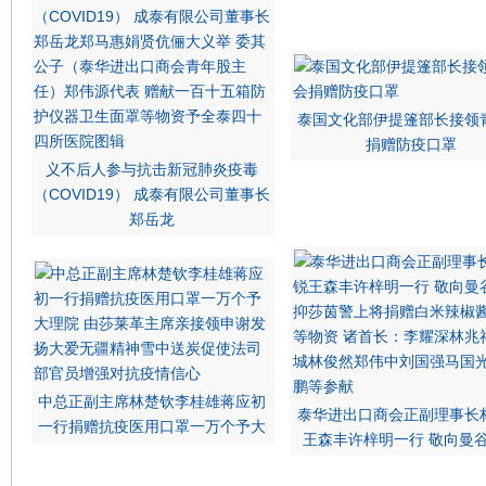
泰国文化部伊提篷部长接领
捐赠防疫口罩
义不后人参与抗击新冠肺炎疫毒
（COVID19） 成泰有限公司董事长
郑岳龙
中总正副主席林楚钦李桂雄蒋应初
泰华进出口商会正副理事长
一行捐赠抗疫医用口罩一万个予大
王森丰许梓明一行 敬向曼