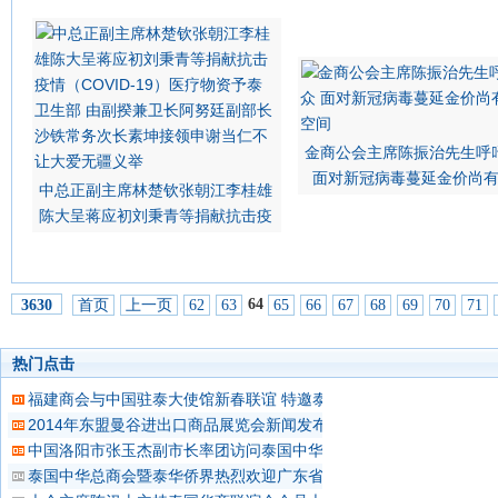
金商公会主席陈振治先生呼
面对新冠病毒蔓延金价尚
中总正副主席林楚钦张朝江李桂雄
陈大呈蒋应初刘秉青等捐献抗击疫
64
首页
上一页
62
63
65
66
67
68
69
70
71
3630
热门点击
福建商会与中国驻泰大使馆新春联谊 特邀泰国移民局长官出席
2014年东盟曼谷进出口商品展览会新闻发布会在曼谷举行
中国洛阳市张玉杰副市长率团访问泰国中华总商会 受到主席林楚钦
泰国中华总商会暨泰华侨界热烈欢迎广东省政府代表团莅泰访问 林