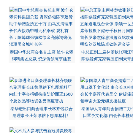
泰国中华总商会名誉主席 波乍仑攀
中总正副主席林楚钦张朝江
饲料集团总裁 资深侨领陈亨廷赞
陈锡源何克家蒋应初刘秉青
泰华进出口商会理事长林齐锐联合
泰国华人青年商会捐赠二万
副理事长庄荣厚辖下忠厚塑料厂
口罩予文化部 由会长李桂