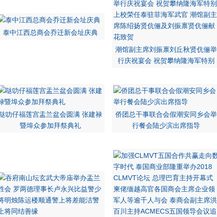
泰中江西总商会乔迁新会址庆典
潮馆副主席刘振禀刘丘秋贤伉俪举
行庆祝宴会 祝贺攀纳隆海军特别
哒叻仔福莲宫盂兰盆会圆满 张建禄
侨团总干事联合会假潮安同乡会举
暨埠众参加拜祭典礼
行餐会陆少滨出席指导