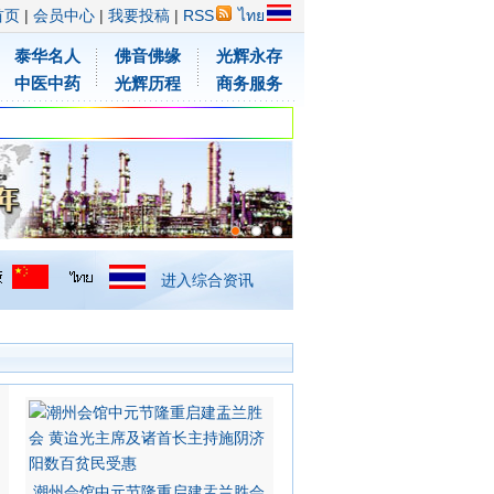
首页
|
会员中心
|
我要投稿
|
RSS
ไทย
泰华名人
佛音佛缘
光辉永存
中医中药
光辉历程
商务服务
进入综合资讯
潮州会馆中元节隆重启建盂兰胜会