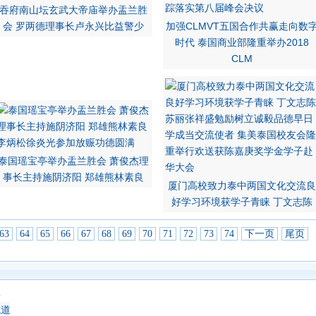
吞府南山坛玄武大帝庙举办盂兰胜
会 罗两德理事长卢永兴比益警少
加强CLMVT五国合作共赢走向数
时代 泰国商业部隆重举办2018
CLM
泰国瑶宝亭举办盂兰胜会 萧俊杰理
事长主持施阴济阳 郑雄熊林素良
厦门高校致力泰中两国文化交流良
好学习环境获学子青睐 丁文志陈
63
64
65
66
67
68
69
70
71
72
73
74
下一页
尾页
典
成道吉日延僧诵经祈福