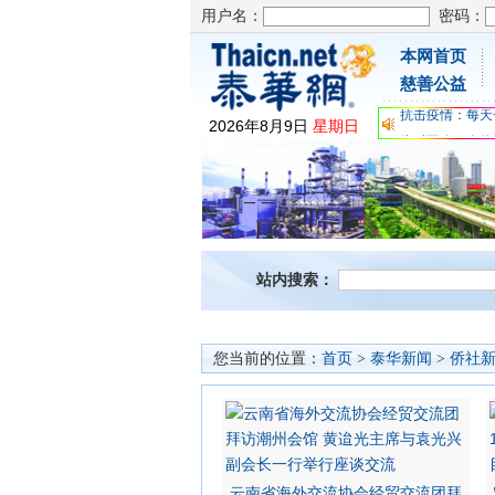
用户名：
密码：
本网首页
为时不晚，人体
慈善公益
关爱儿童健康，
抗击疫情：每天
2026
年
8
月
9
日
星期日
为时不晚，人体
关爱儿童健康，
抗击疫情：每天
站内搜索：
您当前的位置：
首页
>
泰华新闻
>
侨社
云南省海外交流协会经贸交流团拜