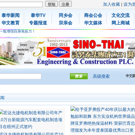
加入收藏
|
设为
泰华新闻
泰华TV
同乡会
商会公会
文化交流
胶原蛋白维C应该这样补充
华文教育
专题报道
宗亲会
华文媒体
网上商城
免费领取日本原装尤妮佳超立体儿童防飞沫口罩
一瓶增强自身免疫力！
胶原蛋白维C应该这样补充
免费领取日本原装尤妮佳超立体儿童防飞沫口罩
一瓶增强自身免疫力！
高级搜索
新闻
宏达允捷电机制造有限公司年产10