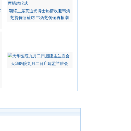
字
潮馆主席黄迨光博士热情欢迎韦炳
芝贤伉俪莅访 韦炳芝伉俪再捐潮
天华医院九月二日启建盂兰胜会