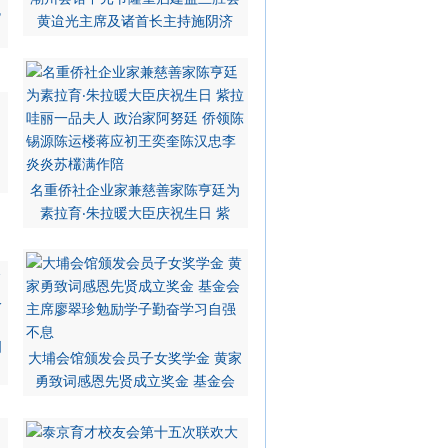
勉
黄迨光主席及诸首长主持施阴济
名重侨社企业家兼慈善家陈亨廷为
素拉育‧朱拉暖大臣庆祝生日 紫
创
大埔会馆颁发会员子女奖学金 黄家
勇致词感恩先贤成立奖金 基金会