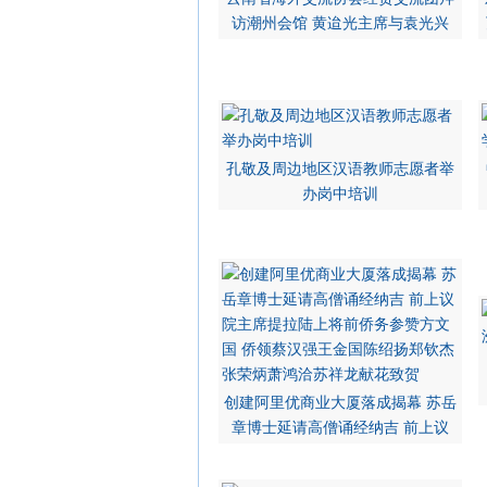
访潮州会馆 黄迨光主席与袁光兴
孔敬及周边地区汉语教师志愿者举
办岗中培训
创建阿里优商业大厦落成揭幕 苏岳
章博士延请高僧诵经纳吉 前上议