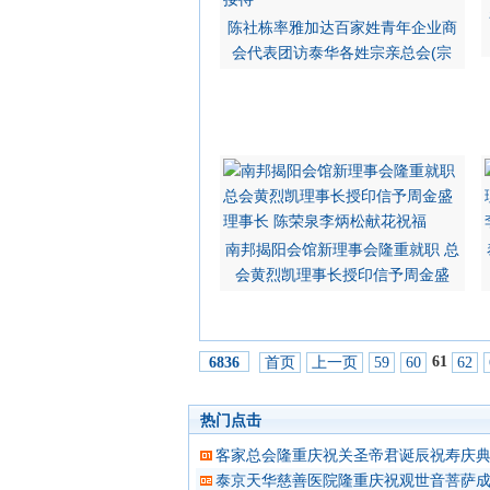
陈社栋率雅加达百家姓青年企业商
会代表团访泰华各姓宗亲总会(宗
南邦揭阳会馆新理事会隆重就职 总
会黄烈凯理事长授印信予周金盛
61
首页
上一页
59
60
62
6836
热门点击
客家总会隆重庆祝关圣帝君诞辰祝寿庆
泰京天华慈善医院隆重庆祝观世音菩萨