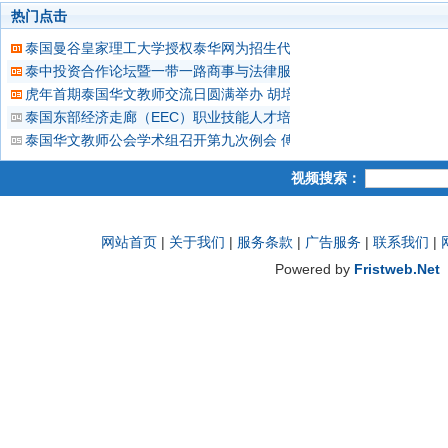
热门点击
泰国曼谷皇家理工大学授权泰华网为招生代理
泰中投资合作论坛暨一带一路商事与法律服务中心、海南省贸促会驻
虎年首期泰国华文教师交流日圆满举办 胡培安教授解读海外华文教
泰国东部经济走廊（EEC）职业技能人才培养高峰论坛成功举办 颂
泰国华文教师公会学术组召开第九次例会 傅增有教授、胡培安教授发
视频搜索：
网站首页
|
关于我们
|
服务条款
|
广告服务
|
联系我们
|
Powered by
Fristweb.Net