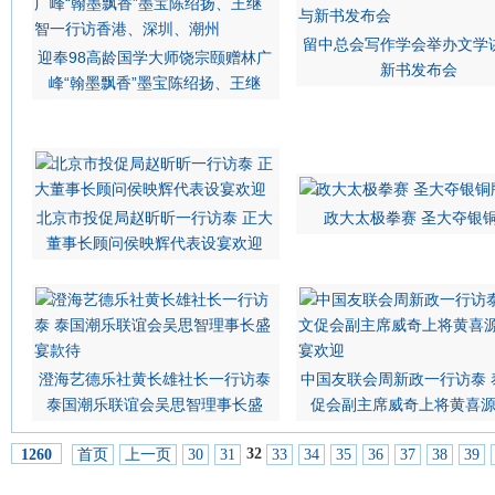
留中总会写作学会举办文学
迎奉98高龄国学大师饶宗颐赠林广
新书发布会
峰“翰墨飘香”墨宝陈绍扬、王继
北京市投促局赵昕昕一行访泰 正大
政大太极拳赛 圣大夺银
董事长顾问侯映辉代表设宴欢迎
澄海艺德乐社黄长雄社长一行访泰
中国友联会周新政一行访泰 
泰国潮乐联谊会吴思智理事长盛
促会副主席威奇上将黄喜
32
首页
上一页
30
31
33
34
35
36
37
38
39
1260