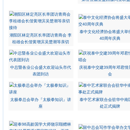
泰中文化经濟协会将盛大举
潮阳区林定亮区长率团访青商会 李
40周年庆典
桂雄会长偕黄增滨吴楚潮等亲切
中总暨各业公会盛大欢迎讪头市代
庆祝泰中交建39周年邓君情
表团到访
会
太极拳总会举办『太极拳知识』讲
泰中艺术家联合会驻华中南
座
处正式揭牌