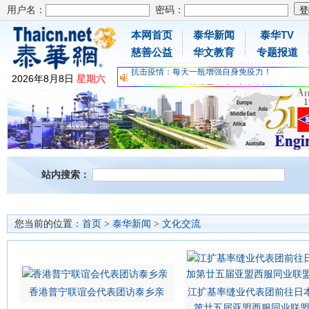
用户名：
密码：
本网首页
泰华新闻
泰华TV
为时不晚，人体胶原蛋白维C应该这样补充
慈善公益
华文教育
专题报道
关爱儿童健康，免费领取日本原装尤妮佳超立体
抗击疫情：每天一瓶增强自身免疫力！
2026
年
8
月
8
日
星期六
为时不晚，人体胶原蛋白维C应该这样补充
关爱儿童健康，免费领取日本原装尤妮佳超立体
抗击疫情：每天一瓶增强自身免疫力！
站内搜索：
您当前的位置：
首页
>
泰华新闻
>
文化交流
香港普宁联谊会代表团访泰乡亲
江扩基率缝业代表团前往日本
第廿五届亚盟西服同业联