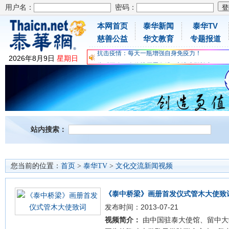
用户名：
密码：
本网首页
泰华新闻
泰华TV
为时不晚，人体胶原蛋白维C应该这样补充
慈善公益
华文教育
专题报道
关爱儿童健康，免费领取日本原装尤妮佳超立体
抗击疫情：每天一瓶增强自身免疫力！
2026
年
8
月
9
日
星期日
为时不晚，人体胶原蛋白维C应该这样补充
关爱儿童健康，免费领取日本原装尤妮佳超立体
抗击疫情：每天一瓶增强自身免疫力！
站内搜索：
您当前的位置：
首页
>
泰华TV
>
文化交流新闻视频
《泰中桥梁》画册首发仪式管木大使致
发布时间：2013-07-21
视频简介：
由中国驻泰大使馆、留中大