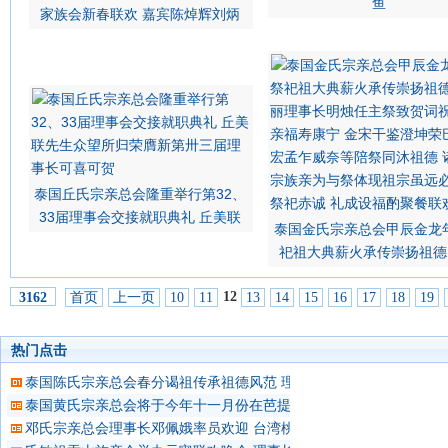
鱼
家族会新春联欢 嘉宾陈焯辉刘炳
泰国丘氏宗亲总会隆重举行第32、
33届理事会交接就职典礼 丘美联
泰国金氏宗亲总会甲辰金龙
祀祖大典薪火承传崇扬祖德
12
首页
上一页
10
11
13
14
15
16
17
18
19
3162
热门点击
泰国陈氏宗亲总会春分谒祖传承祖德风范 理事长陈正博士领导理事
泰国黄氏宗亲总会将于今年十一月份在芭提雅 隆重举办“世黄第十四
邓氏宗亲总会理事长邓佩娥率员欢迎 台湾桃园邓氏宗亲会理事长锦