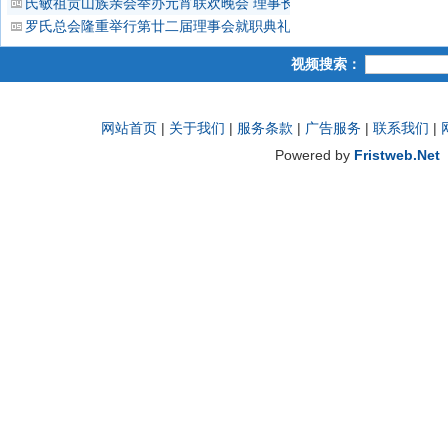
氏敏祖贡山族亲会举办元宵联欢晚会 理事长王钦泉致欢迎词 首长孙
罗氏总会隆重举行第廿二届理事会就职典礼 罗锦碟主持仪式向蝉联理
视频搜索：
网站首页
|
关于我们
|
服务条款
|
广告服务
|
联系我们
|
Powered by
Fristweb.Net