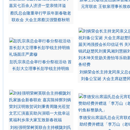
元宵联欢 王钦泉理事长致
蔡氏总会隆重举行甲辰年新春敬老
联欢会 大会主席蔡汉强暨蔡秋明
彭氏宗亲总会举行春分祭祖活动 首
长彭大立理事长彭学锐主持明烛
刘炳荣会长主持龙冈亲义总
刘备公宝诞 大会主席赵楚
李德安出席温氏总会元宵联欢
助经费并赠送「李万山（老
刘桂强明荣树英联合主持横陇刘氏