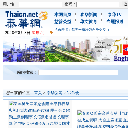
用户名：
密码：
本网首页
泰华新闻
泰华TV
为时不晚，人体胶原蛋白维C应该这样补充
慈善公益
华文教育
专题报道
关爱儿童健康，免费领取日本原装尤妮佳超立体
抗击疫情：每天一瓶增强自身免疫力！
2026
年
8
月
8
日
星期六
为时不晚，人体胶原蛋白维C应该这样补充
关爱儿童健康，免费领取日本原装尤妮佳超立体
抗击疫情：每天一瓶增强自身免疫力！
站内搜索：
您当前的位置：
首页
>
泰华新闻
>
宗亲会