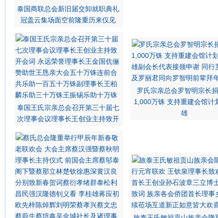
泰国商联总会新旧届交卸就职典礼
冠盖云集场面空前隆重历来仅见
罗氏宗亲总会罗智明宗长
1,000万铢 支持重建会馆
泰国王氏宗亲总会召开第三十届七
雄
次理事会议理事长王创业主持致开
旅泰王氏敏祖贡山族亲会隆