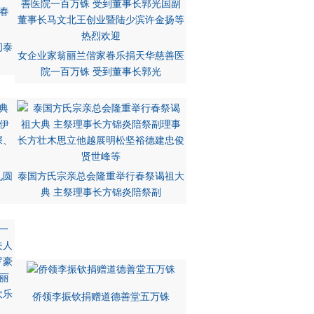
问泰
女企业家翁丽兰偕家眷乐捐天华慈善医
院一百万铢 受到董事长郭光
礼圆
泰国方氏宗亲总会隆重举行春祭谒祖大
典 主祭理事长方锦炎陪祭副
侨领李振钦捐赠道德善堂五万铢