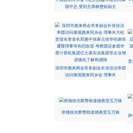
国中总 受到主席林楚钦副主
贵
深圳市惠来商会常务副会长张佳治率团
访问泰国惠来同乡会 理事长
侨领徐光辉赞助道德善堂五万铢
侨