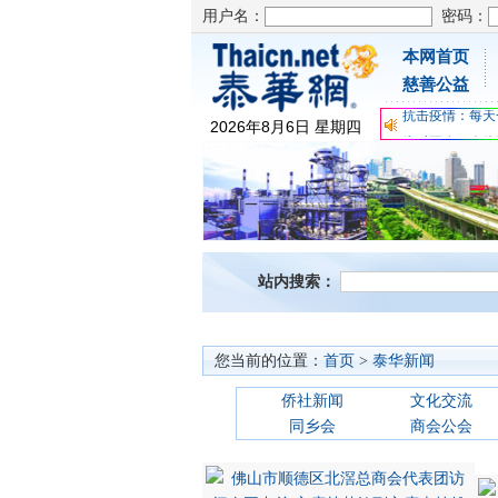
用户名：
密码：
本网首页
为时不晚，人体
慈善公益
关爱儿童健康，
抗击疫情：每天
2026
年
8
月
6
日
星期四
为时不晚，人体
关爱儿童健康，
抗击疫情：每天
站内搜索：
您当前的位置：
首页
>
泰华新闻
侨社新闻
文化交流
同乡会
商会公会