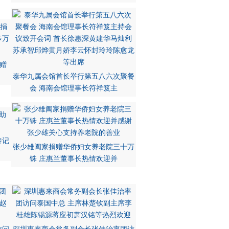
赠
泰华九属会馆首长举行第五八六次聚餐
会 海南会馆理事长符祥笈主
泰记
张少雄阖家捐赠华侨妇女养老院三十万
铢 庄惠兰董事长热情欢迎并