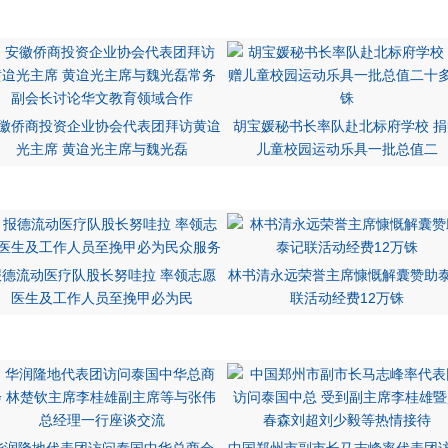
徽侨商投资企业协会代表团拜访黄迨
胡宝媛秘书长率队赴北标府学校 捐
光主席 黄迨光主席与魏光磊
儿童校园运动乐具一批总值二
报德流动医疗队股长努哇拉 率领志愿
林书清永远荣誉主席慷慨解囊赞助
医生及工作人员至挽甲必为民
联活动经费12万铢