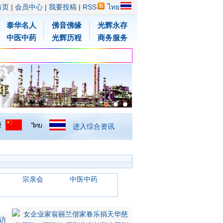
首页
|
会员中心
|
我要投稿
|
RSS
ไทย
泰华名人
佛音佛缘
光辉永存
中医中药
光辉历程
商务服务
进入综合资讯
宗亲会
中医中药