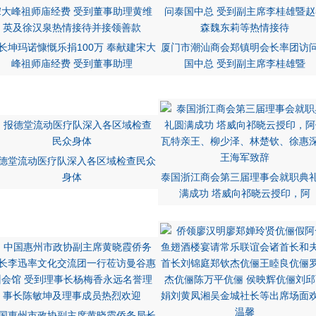
长坤玛诺慷慨乐捐100万 奉献建宋大
厦门市潮汕商会郑镇明会长率团访
峰祖师庙经费 受到董事助理
国中总 受到副主席李桂雄暨
德堂流动医疗队深入各区域检查民众
身体
泰国浙江商会第三届理事会就职典
满成功 塔威向祁晓云授印，阿
国惠州市政协副主席黄晓霞侨务局长