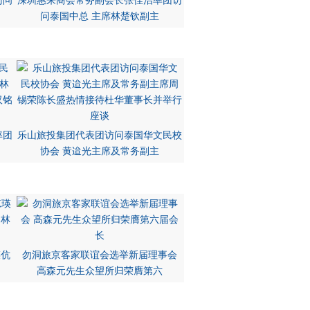
访问
深圳惠来商会常务副会长张佳治率团访
问泰国中总 主席林楚钦副主
率团
乐山旅投集团代表团访问泰国华文民校
协会 黄迨光主席及常务副主
瑛伉
勿洞旅京客家联谊会选举新届理事会
高森元先生众望所归荣膺第六