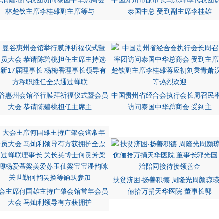
华润隆地代表团访问泰国中华总商会
中国郑州市副市长马志峰率代表团
林楚钦主席李桂雄副主席等与
泰国中总 受到副主席李桂雄
谷惠州会馆举行膜拜祈福仪式暨会员
中国贵州省经合会执行会长周召民
大会 恭请陈碧桃担任主席主
访问泰国中华总商会 受到主
扶贫济困‧扬善积德 周隆光周颜琼
会主席何国雄主持广肇会馆常年会员
俪拾万捐天华医院 董事长郭
大会 马灿利领导有方获拥护