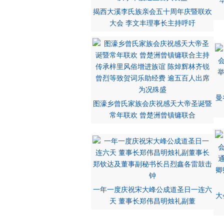
揭西大溪李氏族亲会五十周年庆暨联欢
大会 李文丰理事长主持呼吁
曼
图濠乡曾氏家族会庆祝感天大帝圣诞暨
常年联欢 曾楚洲曾镇镛联合
一年一度庆祝宋大峰公成道圣日一连六
大
天 董事长郑伟昌明烛礼副董