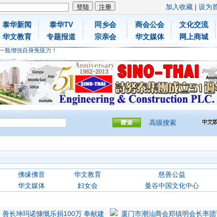
加入收藏
|
设为
泰华新闻
泰华TV
同乡会
商会公会
文化交流
胶原蛋白维C应该这样补充
华文教育
专题报道
宗亲会
华文媒体
网上商城
免费领取日本原装尤妮佳超立体儿童防飞沫口罩
一瓶增强自身免疫力！
胶原蛋白维C应该这样补充
免费领取日本原装尤妮佳超立体儿童防飞沫口罩
一瓶增强自身免疫力！
高级搜索
佛缘佛音
华文教育
慈善公益
华文媒体
妇女会
曼谷中国文化中心