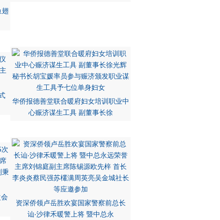
鱼翅
式
华侨报德善堂联合暖府妇女培训职业中
心赈济谋生工具 副董事长徐
次会
资深侨领卢岳胜欢宴国家警察前总长
讪‧沙律禾暖警上将 暨中总永