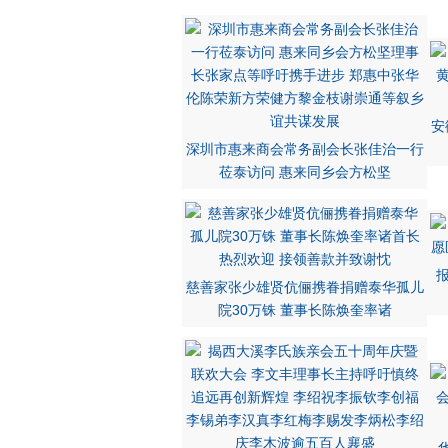
安
深圳市惠来商会常务副会长张佳治一行
莅泰访问 惠来同乡会方松坚
慈善家张少雄贤伉俪携眷捐赠泰华孤儿
院30万铢 董事长陈焕奎率诸