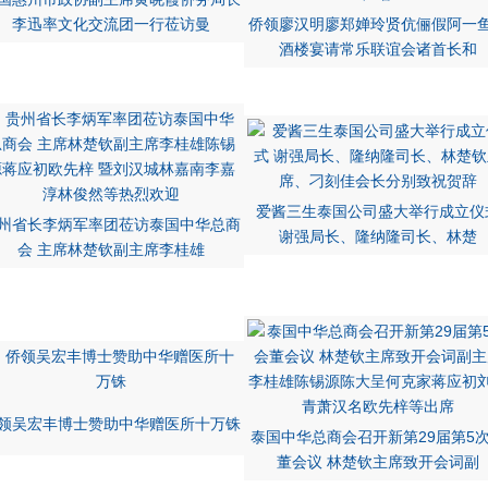
李迅率文化交流团一行莅访曼
侨领廖汉明廖郑婵玲贤伉俪假阿一
酒楼宴请常乐联谊会诸首长和
爱酱三生泰国公司盛大举行成立仪
州省长李炳军率团莅访泰国中华总商
谢强局长、隆纳隆司长、林楚
会 主席林楚钦副主席李桂雄
领吴宏丰博士赞助中华赠医所十万铢
泰国中华总商会召开新第29届第5
董会议 林楚钦主席致开会词副