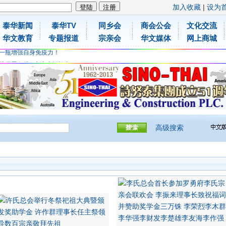
加入收藏
|
设为
泰华新闻
泰华TV
同乡会
商会公会
文化交流
胶原蛋白维C应该这样补充
华文教育
专题报道
宗亲会
华文媒体
网上商城
免费领取日本原装尤妮佳超立体儿童防飞沫口罩
一瓶增强自身免疫力！
胶原蛋白维C应该这样补充
免费领取日本原装尤妮佳超立体儿童防飞沫口罩
一瓶增强自身免疫力！
高级搜索
会