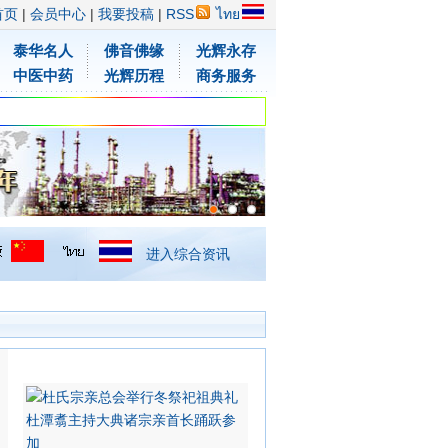
首页
|
会员中心
|
我要投稿
|
RSS
ไทย
泰华名人
佛音佛缘
光辉永存
中医中药
光辉历程
商务服务
进入综合资讯