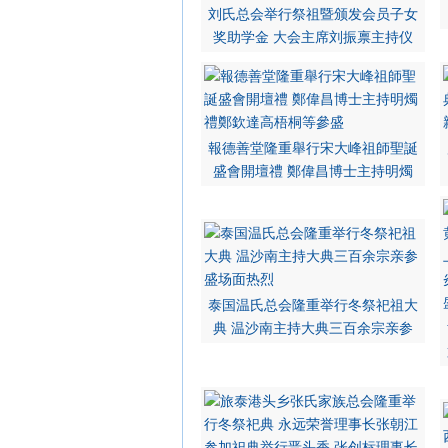
刘氏总会举行祭祖暨颁发会员子女
奖助学金 大会主席刘振禀主持仪
報德善堂隆重舉行宋大峰祖師聖誕
盛會開壇禮 鄭偉昌博士主持明燭
泰国温氏总会隆重举行冬祭祀祖大
典 温沙南主持大典三百余宗亲参