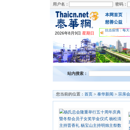
用户名：
密码：
本网首页
为时不晚，人体
慈善公益
关爱儿童健康，
抗击疫情：每天
2026
年
8
月
9
日
星期日
为时不晚，人体
关爱儿童健康，
抗击疫情：每天
站内搜索：
您当前的位置：
首页
>
泰华新闻
>
宗亲