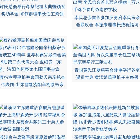
许氏总会举行冬祭祀祖大典暨颁发
奖助学金 许作群理事长任主祭领
李氏总会首长参加罗勇府李氏宗亲
会联欢会 李振来理事长致祝福词
泰国黄氏江夏慈善会隆重举行冬至
蔡衍孝理事长率泰国蔡氏宗亲总会
谒祖大典 黄汉荣董事长任主祭领
代表团 出席雪隆济阳辛柯蔡宗亲
黃漢良主席隆重設宴慶賀他那碟榮
張華國率張總代表團赴新加坡獅城