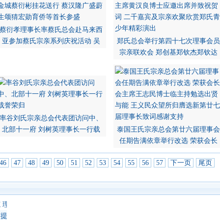
蔡衍孝理事长率蔡氏总会赴马来西
亚参加蔡氏宗亲系列庆祝活动 吴
郑氏总会举行第四十七次理事会员
宗亲联欢会 郑创基郑钦杰郑钦达
率谷刘氏宗亲总会代表团访问中、
北部十一府 刘树英理事长一行载
泰国王氏宗亲总会第廿六届理事会
任期告满依章举行改选 荣获会长
46
47
48
49
50
51
52
53
54
55
56
57
下一页
尾页
 理事长陈正博士领导理事宗亲等行礼如仪 陈通广成刚修陆志鸿焯辉南榕
提雅 隆重举办“世黄第十四届第一次恳亲大会”