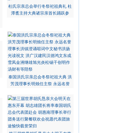
杜氏宗亲总会举行冬祭祀祖典礼 杜
潭翥主持大典诸宗亲首长踊跃参
泰国洪氏宗亲总会冬祭祀祖大典 洪
芳茂理事长明烛任主祭 永远名誉