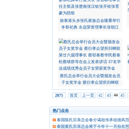
旅泰港头乡张氏家族总会隆重举行
冬祭祀典 永远荣誉理事长张朝江
蔡氏总会举行会员大会暨颁发会员
子女奖学金 蔡衍孝众望所归蝉联
44
首页
上一页
42
43
45
2875
热门点击
泰国陈氏宗亲总会春分谒祖传承祖德风范
泰国黄氏宗亲总会将于今年十一月份在芭