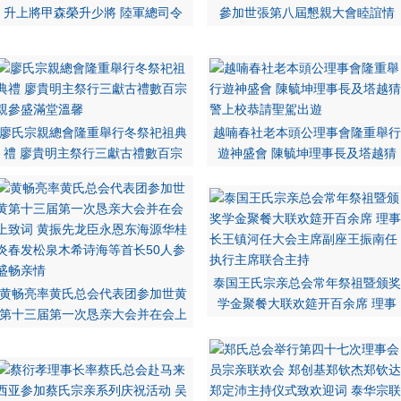
升上將甲森榮升少將 陸軍總司令
參加世張第八屆懇親大會睦誼情
廖氏宗親總會隆重舉行冬祭祀祖典
越喃春社老本頭公理事會隆重舉行
禮 廖貴明主祭行三獻古禮數百宗
遊神盛會 陳毓坤理事長及塔越猜
泰国王氏宗亲总会常年祭祖暨颁奖
黄畅亮率黄氏总会代表团参加世黄
学金聚餐大联欢筵开百余席 理事
第十三届第一次恳亲大会并在会上